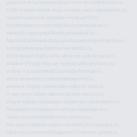
guzywia-4-kuhnyanazakaz.ru
mir-tk.ru
vlknrussia.ru
cs68.ru
vladivostok-map.ru
video-seks.ru
bankaribi.ru
raszar.ru
vskrytie-zamkov-moskva113.ru
lipetsktelecom.ru
tovudyi4kuhnyanazakaz.ru
seksuzb.ru
guzywia4kuhnyanazakaz.ru
fabrikaofabrikaokuhny.ru
kuhnyaekuhnyaafabrika.ru
kuhnyaykuhnyayfabrika.ru
e-abis1c.ru
store-brawl-stars.ru
kts-services.ru
dark-sand.ru
sindika-01.ru
sp-life.ru
x-legion.ru
sib-archives.ru
e-abis-1-c.ru
sindika01.ru
venda-festival.ru
store-brawlstars.ru
dooraleksandria.ru
antenna-highly.ru
mine-lab-msk.ru
1-mus.ru
3-sex-porn.ru
ban-damn.ru
purse-factory.ru
viagra-tablet.ru
fasbags.ru
adler-jun.ru
bandamn.ru
fincontech.ru
3sexporn.ru
1mus.ru
darksand.ru
rebus-toys.ru
minelab-msk.ru
rtdco.ru
seo-prodvizhenie-sajtov-stroitelnyh-kompanij.ru
card-voice.ru
rulonnyygazon177.ru
snow-guard.ru