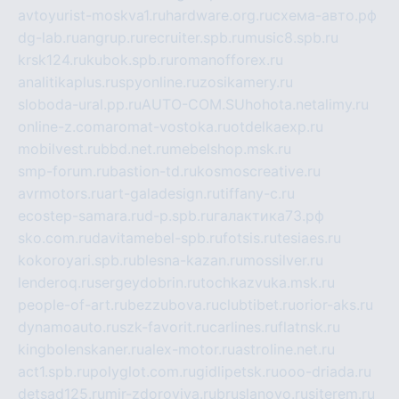
avtoyurist-moskva1.ru
hardware.org.ru
схема-авто.рф
dg-lab.ru
angrup.ru
recruiter.spb.ru
music8.spb.ru
krsk124.ru
kubok.spb.ru
romanofforex.ru
analitikaplus.ru
spyonline.ru
zosikamery.ru
sloboda-ural.pp.ru
AUTO-COM.SU
hohota.net
alimy.ru
online-z.com
aromat-vostoka.ru
otdelkaexp.ru
mobilvest.ru
bbd.net.ru
mebelshop.msk.ru
smp-forum.ru
bastion-td.ru
kosmoscreative.ru
avrmotors.ru
art-galadesign.ru
tiffany-c.ru
ecostep-samara.ru
d-p.spb.ru
галактика73.рф
sko.com.ru
davitamebel-spb.ru
fotsis.ru
tesiaes.ru
kokoroyari.spb.ru
blesna-kazan.ru
mossilver.ru
lenderoq.ru
sergeydobrin.ru
tochkazvuka.msk.ru
people-of-art.ru
bezzubova.ru
clubtibet.ru
orior-aks.ru
dynamoauto.ru
szk-favorit.ru
carlines.ru
flatnsk.ru
kingbolenskaner.ru
alex-motor.ru
astroline.net.ru
act1.spb.ru
polyglot.com.ru
gidlipetsk.ru
ooo-driada.ru
detsad125.ru
mir-zdoroviya.ru
bruslanovo.ru
siterem.ru