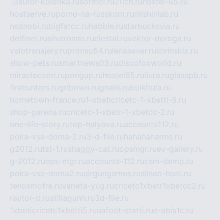
13autor-kolonka.ru
sormol.ru
2rich.ru
hostel-65.ru
hostserve.ru
porno-na-russkom.ru
mishinlab.ru
neznobi.ru
bigfatcc.ru
habble.ru
starbucksvia.ru
delfinet.ru
silvernano.ru
elestal.ru
vektor-doroga.ru
velotrenajery.ru
pronso54.ru
lenasever.ru
lovinskix.ru
show-pets.ru
smartnews03.ru
discofoxworld.ru
miraclecoon.ru
pongup.ru
hostel65.ru
liura.ru
glasspb.ru
firehunters.ru
gribowo.ru
gnalis.ru
bulkitula.ru
hometown-france.ru
1-xbeticricetc-1-xbetti-5.ru
shop-garena.ru
cricetc-1-xbetr-1-xbetcc-2.ru
one-life-story.ru
top-halyava.ru
accounts112.ru
poka-vse-doma-2.ru
3-d-file.ru
hahahaharms.ru
g2012.ru
tst-1.ru
shaggy-cat.ru
opsmgr.ru
ev-gallery.ru
g-2012.ru
ops-mgr.ru
accounts-112.ru
csm-demo.ru
poka-vse-doma2.ru
airgungames.ru
allseo-host.ru
tehosmotre.ru
varieta-yug.ru
cricetc1xbetr1xbetcc2.ru
raytor-d.ru
atillagunn.ru
3d-file.ru
1xbeticricetc1xbetti5.ru
uafoot-statti.ru
e-abis1c.ru