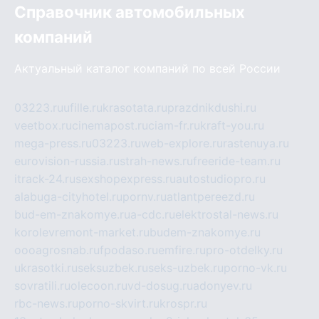
Справочник автомобильных
компаний
Актуальный каталог компаний по всей России
03223.ru
ufille.ru
krasotata.ru
prazdnikdushi.ru
veetbox.ru
cinemapost.ru
ciam-fr.ru
kraft-you.ru
mega-press.ru
03223.ru
web-explore.ru
rastenuya.ru
eurovision-russia.ru
strah-news.ru
freeride-team.ru
itrack-24.ru
sexshopexpress.ru
autostudiopro.ru
alabuga-cityhotel.ru
pornv.ru
atlantpereezd.ru
bud-em-znakomye.ru
a-cdc.ru
elektrostal-news.ru
korolevremont-market.ru
budem-znakomye.ru
oooagrosnab.ru
fpodaso.ru
emfire.ru
pro-otdelky.ru
ukrasotki.ru
seksuzbek.ru
seks-uzbek.ru
porno-vk.ru
sovratili.ru
olecoon.ru
vd-dosug.ru
adonyev.ru
rbc-news.ru
porno-skvirt.ru
krospr.ru