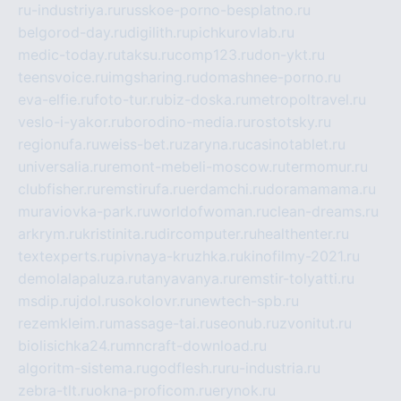
ru-industriya.ru
russkoe-porno-besplatno.ru
belgorod-day.ru
digilith.ru
pichkurovlab.ru
medic-today.ru
taksu.ru
comp123.ru
don-ykt.ru
teensvoice.ru
imgsharing.ru
domashnee-porno.ru
eva-elfie.ru
foto-tur.ru
biz-doska.ru
metropoltravel.ru
veslo-i-yakor.ru
borodino-media.ru
rostotsky.ru
regionufa.ru
weiss-bet.ru
zaryna.ru
casinotablet.ru
universalia.ru
remont-mebeli-moscow.ru
termomur.ru
clubfisher.ru
remstirufa.ru
erdamchi.ru
doramamama.ru
muraviovka-park.ru
worldofwoman.ru
clean-dreams.ru
arkrym.ru
kristinita.ru
dircomputer.ru
healthenter.ru
textexperts.ru
pivnaya-kruzhka.ru
kinofilmy-2021.ru
demolalapaluza.ru
tanyavanya.ru
remstir-tolyatti.ru
msdip.ru
jdol.ru
sokolovr.ru
newtech-spb.ru
rezemkleim.ru
massage-tai.ru
seonub.ru
zvonitut.ru
biolisichka24.ru
mncraft-download.ru
algoritm-sistema.ru
godflesh.ru
ru-industria.ru
zebra-tlt.ru
okna-proficom.ru
erynok.ru