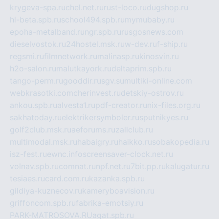
krygeva-spa.ru
chel.net.ru
rust-loco.ru
dugshop.ru
hl-beta.spb.ru
school494.spb.ru
mymubaby.ru
epoha-metalband.ru
ngr.spb.ru
rusgosnews.com
dieselvostok.ru
24hostel.msk.ru
w-dev.ru
f-ship.ru
regsmi.ru
filmnetwork.ru
malinasp.ru
kinosvin.ru
h2o-salon.ru
malutkayork.ru
deltaprim.spb.ru
tango-perm.ru
gooddir.ru
sgv.su
multiki-online.com
webkrasotki.com
cherinvest.ru
detskiy-ostrov.ru
ankou.spb.ru
alvesta1.ru
pdf-creator.ru
nix-files.org.ru
sakhatoday.ru
elektrikersymboler.ru
sputnikyes.ru
golf2club.msk.ru
aeforums.ru
zallclub.ru
multimodal.msk.ru
habaigry.ru
haikko.ru
sobakopedia.ru
isz-fest.ru
ewnc.info
screensaver-clock.net.ru
volnav.spb.ru
comnat.ru
npf.net.ru
7bit.pp.ru
kalugatur.ru
tesiaes.ru
card.com.ru
kazanka.spb.ru
gildiya-kuznecov.ru
kameryboavision.ru
griffoncom.spb.ru
fabrika-emotsiy.ru
PARK-MATROSOVA.RU
agat.spb.ru