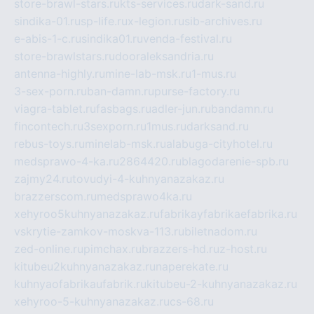
store-brawl-stars.ru
kts-services.ru
dark-sand.ru
sindika-01.ru
sp-life.ru
x-legion.ru
sib-archives.ru
e-abis-1-c.ru
sindika01.ru
venda-festival.ru
store-brawlstars.ru
dooraleksandria.ru
antenna-highly.ru
mine-lab-msk.ru
1-mus.ru
3-sex-porn.ru
ban-damn.ru
purse-factory.ru
viagra-tablet.ru
fasbags.ru
adler-jun.ru
bandamn.ru
fincontech.ru
3sexporn.ru
1mus.ru
darksand.ru
rebus-toys.ru
minelab-msk.ru
alabuga-cityhotel.ru
medsprawo-4-ka.ru
2864420.ru
blagodarenie-spb.ru
zajmy24.ru
tovudyi-4-kuhnyanazakaz.ru
brazzerscom.ru
medsprawo4ka.ru
xehyroo5kuhnyanazakaz.ru
fabrikayfabrikaefabrika.ru
vskrytie-zamkov-moskva-113.ru
biletnadom.ru
zed-online.ru
pimchax.ru
brazzers-hd.ru
z-host.ru
kitubeu2kuhnyanazakaz.ru
naperekate.ru
kuhnyaofabrikaufabrik.ru
kitubeu-2-kuhnyanazakaz.ru
xehyroo-5-kuhnyanazakaz.ru
cs-68.ru