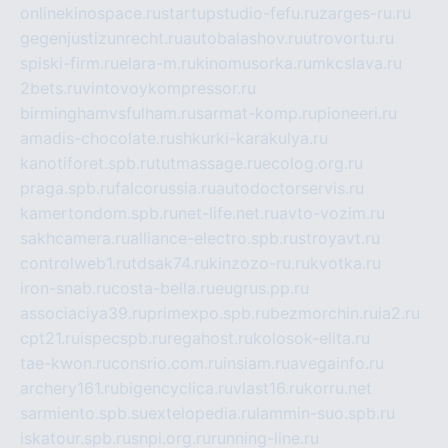
onlinekinospace.ru
startupstudio-fefu.ru
zarges-ru.ru
gegenjustizunrecht.ru
autobalashov.ru
utrovortu.ru
spiski-firm.ru
elara-m.ru
kinomusorka.ru
mkcslava.ru
2bets.ru
vintovoykompressor.ru
birminghamvsfulham.ru
sarmat-komp.ru
pioneeri.ru
amadis-chocolate.ru
shkurki-karakulya.ru
kanotiforet.spb.ru
tutmassage.ru
ecolog.org.ru
praga.spb.ru
falcorussia.ru
autodoctorservis.ru
kamertondom.spb.ru
net-life.net.ru
avto-vozim.ru
sakhcamera.ru
alliance-electro.spb.ru
stroyavt.ru
controlweb1.ru
tdsak74.ru
kinzozo-ru.ru
kvotka.ru
iron-snab.ru
costa-bella.ru
eugrus.pp.ru
associaciya39.ru
primexpo.spb.ru
bezmorchin.ru
ia2.ru
cpt21.ru
ispecspb.ru
regahost.ru
kolosok-elita.ru
tae-kwon.ru
consrio.com.ru
insiam.ru
avegainfo.ru
archery161.ru
bigencyclica.ru
vlast16.ru
korru.net
sarmiento.spb.su
extelopedia.ru
lammin-suo.spb.ru
iskatour.spb.ru
snpi.org.ru
running-line.ru