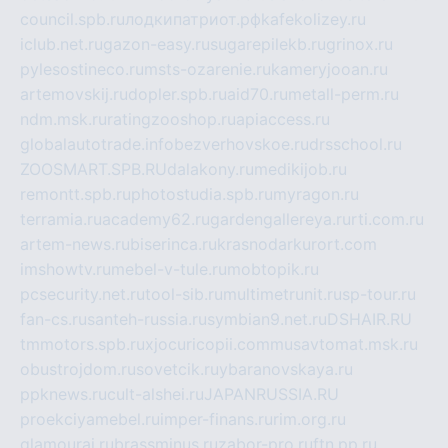
council.spb.ru
лодкипатриот.рф
kafekolizey.ru
iclub.net.ru
gazon-easy.ru
sugarepilekb.ru
grinox.ru
pylesostineco.ru
msts-ozarenie.ru
kameryjooan.ru
artemovskij.ru
dopler.spb.ru
aid70.ru
metall-perm.ru
ndm.msk.ru
ratingzooshop.ru
apiaccess.ru
globalautotrade.info
bezverhovskoe.ru
drsschool.ru
ZOOSMART.SPB.RU
dalakony.ru
medikijob.ru
remontt.spb.ru
photostudia.spb.ru
myragon.ru
terramia.ru
academy62.ru
gardengallereya.ru
rti.com.ru
artem-news.ru
biserinca.ru
krasnodarkurort.com
imshowtv.ru
mebel-v-tule.ru
mobtopik.ru
pcsecurity.net.ru
tool-sib.ru
multimetrunit.ru
sp-tour.ru
fan-cs.ru
santeh-russia.ru
symbian9.net.ru
DSHAIR.RU
tmmotors.spb.ru
xjocuricopii.com
musavtomat.msk.ru
obustrojdom.ru
sovetcik.ru
ybaranovskaya.ru
ppknews.ru
cult-alshei.ru
JAPANRUSSIA.RU
proekciyamebel.ru
imper-finans.ru
rim.org.ru
glamourai.ru
brassminus.ru
zabor-pro.ru
ftn.pp.ru