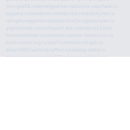
dorogoe58.ru
laimengpacker.ru
kuzova-zapchasti.ru
sageerp.ru
taxodrom.ru
dsrazvitie.ru
hardcity.net.ru
ratinghomegames.ru
topservice25.ru
gubernyan.ru
gtglasslined.ru
ii4.ru
tssport.spb.ru
andorra24.com
blackwallstreet.ru
oboimos.ru
optim-doors.com.ru
ikuch.ru
nycr.org.ru
npa21.ru
vremya-ch.spb.ru
desert000.ru
ivtorgi.ru
ifiori.ru
catalog-statei.ru
dcv.org.ru
spetsmaster174.ru
ipkameryhiseeu.ru
dum26.ru
ruspol.spb.ru
fr-opendp.ru
kam-solnyshko.ru
cheyenne-arapaho.ru
sevzapmetal.spb.ru
ted-lapidus.spb.ru
parasite-eliminator.ru
sigma-complete.ru
modernworld.ru
dama-moda.ru
eholot-group.ru
sk-nvkz.ru
DRONGOLD.RU
democratia2.ru
i-farmer.ru
mass-sport.org
jablonex.spb.ru
bookmess.ru
linkword.ru
refineua.com.ru
cs-spec.net.ru
altay-mebel.ru
DNK-THEATRE.RU
mechaniks.spb.ru
ipcamtechage.ru
skosta.ru
a-sun.ru
stroy-ldsp.ru
snowlands.org.ru