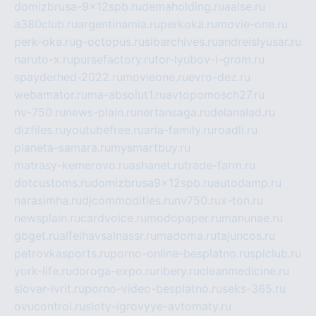
domizbrusa-9x12spb.ru
demaholding.ru
aalse.ru
a380club.ru
argentinamia.ru
perkoka.ru
movie-one.ru
perk-oka.ru
g-octopus.ru
sibarchives.ru
andreislyusar.ru
naruto-x.ru
pursefactory.ru
tor-lyubov-i-grom.ru
spayderhed-2022.ru
movieone.ru
evro-dez.ru
webamator.ru
ma-absolut1.ru
avtopomosch27.ru
nv-750.ru
news-plain.ru
nertansaga.ru
delanalad.ru
dizfiles.ru
youtubefree.ru
aria-family.ru
roadli.ru
planeta-samara.ru
mysmartbuy.ru
matrasy-kemerovo.ru
ashanet.ru
trade-farm.ru
dotcustoms.ru
domizbrusa9x12spb.ru
autodamp.ru
narasimha.ru
djcommodities.ru
nv750.ru
x-ton.ru
newsplain.ru
cardvoice.ru
modopaper.ru
manunae.ru
gbget.ru
alfeihavsalnassr.ru
madoma.ru
tajuncos.ru
petrovkasports.ru
porno-online-besplatno.ru
splclub.ru
york-life.ru
doroga-expo.ru
ribery.ru
cleanmedicine.ru
slovar-ivrit.ru
porno-video-besplatno.ru
seks-365.ru
ovucontrol.ru
sloty-igrovyye-avtomaty.ru