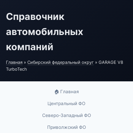
Справочник
автомобильных
компаний
Главная
»
Сибирский федеральный округ
» GARAGE V8
TurboTech
🏠 Главная
Центральный ФО
Северо-Западный ФО
Приволжский ФО