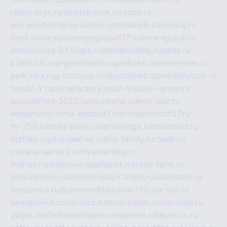
rebus-toys.ru
minelab-msk.ru
rtdco.ru
seo-prodvizhenie-sajtov-stroitelnyh-kompanij.ru
card-voice.ru
rulonnyygazon177.ru
snow-guard.ru
domizbrusa-9x12spb.ru
demaholding.ru
aalse.ru
a380club.ru
argentinamia.ru
perkoka.ru
movie-one.ru
perk-oka.ru
g-octopus.ru
sibarchives.ru
andreislyusar.ru
naruto-x.ru
pursefactory.ru
tor-lyubov-i-grom.ru
spayderhed-2022.ru
movieone.ru
evro-dez.ru
webamator.ru
ma-absolut1.ru
avtopomosch27.ru
nv-750.ru
news-plain.ru
nertansaga.ru
delanalad.ru
dizfiles.ru
youtubefree.ru
aria-family.ru
roadli.ru
planeta-samara.ru
mysmartbuy.ru
matrasy-kemerovo.ru
ashanet.ru
trade-farm.ru
dotcustoms.ru
domizbrusa9x12spb.ru
autodamp.ru
narasimha.ru
djcommodities.ru
nv750.ru
x-ton.ru
newsplain.ru
cardvoice.ru
modopaper.ru
manunae.ru
gbget.ru
alfeihavsalnassr.ru
madoma.ru
tajuncos.ru