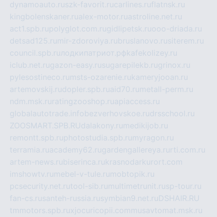
dynamoauto.ru
szk-favorit.ru
carlines.ru
flatnsk.ru
kingbolenskaner.ru
alex-motor.ru
astroline.net.ru
act1.spb.ru
polyglot.com.ru
gidlipetsk.ru
ooo-driada.ru
detsad125.ru
mir-zdoroviya.ru
bruslanovo.ru
siterem.ru
council.spb.ru
лодкипатриот.рф
kafekolizey.ru
iclub.net.ru
gazon-easy.ru
sugarepilekb.ru
grinox.ru
pylesostineco.ru
msts-ozarenie.ru
kameryjooan.ru
artemovskij.ru
dopler.spb.ru
aid70.ru
metall-perm.ru
ndm.msk.ru
ratingzooshop.ru
apiaccess.ru
globalautotrade.info
bezverhovskoe.ru
drsschool.ru
ZOOSMART.SPB.RU
dalakony.ru
medikijob.ru
remontt.spb.ru
photostudia.spb.ru
myragon.ru
terramia.ru
academy62.ru
gardengallereya.ru
rti.com.ru
artem-news.ru
biserinca.ru
krasnodarkurort.com
imshowtv.ru
mebel-v-tule.ru
mobtopik.ru
pcsecurity.net.ru
tool-sib.ru
multimetrunit.ru
sp-tour.ru
fan-cs.ru
santeh-russia.ru
symbian9.net.ru
DSHAIR.RU
tmmotors.spb.ru
xjocuricopii.com
musavtomat.msk.ru