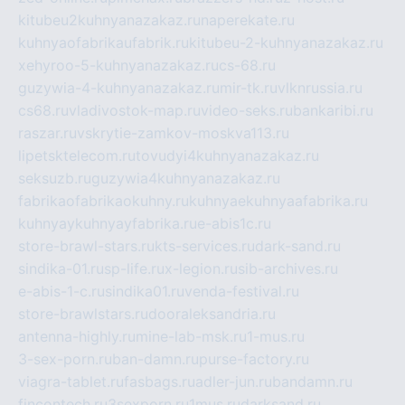
kitubeu2kuhnyanazakaz.ru
naperekate.ru
kuhnyaofabrikaufabrik.ru
kitubeu-2-kuhnyanazakaz.ru
xehyroo-5-kuhnyanazakaz.ru
cs-68.ru
guzywia-4-kuhnyanazakaz.ru
mir-tk.ru
vlknrussia.ru
cs68.ru
vladivostok-map.ru
video-seks.ru
bankaribi.ru
raszar.ru
vskrytie-zamkov-moskva113.ru
lipetsktelecom.ru
tovudyi4kuhnyanazakaz.ru
seksuzb.ru
guzywia4kuhnyanazakaz.ru
fabrikaofabrikaokuhny.ru
kuhnyaekuhnyaafabrika.ru
kuhnyaykuhnyayfabrika.ru
e-abis1c.ru
store-brawl-stars.ru
kts-services.ru
dark-sand.ru
sindika-01.ru
sp-life.ru
x-legion.ru
sib-archives.ru
e-abis-1-c.ru
sindika01.ru
venda-festival.ru
store-brawlstars.ru
dooraleksandria.ru
antenna-highly.ru
mine-lab-msk.ru
1-mus.ru
3-sex-porn.ru
ban-damn.ru
purse-factory.ru
viagra-tablet.ru
fasbags.ru
adler-jun.ru
bandamn.ru
fincontech.ru
3sexporn.ru
1mus.ru
darksand.ru