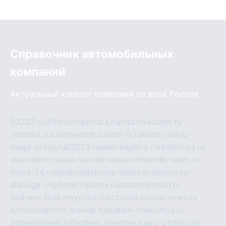
Справочник автомобильных
компаний
Актуальный каталог компаний по всей России
03223.ru
ufille.ru
krasotata.ru
prazdnikdushi.ru
veetbox.ru
cinemapost.ru
ciam-fr.ru
kraft-you.ru
mega-press.ru
03223.ru
web-explore.ru
rastenuya.ru
eurovision-russia.ru
strah-news.ru
freeride-team.ru
itrack-24.ru
sexshopexpress.ru
autostudiopro.ru
alabuga-cityhotel.ru
pornv.ru
atlantpereezd.ru
bud-em-znakomye.ru
a-cdc.ru
elektrostal-news.ru
korolevremont-market.ru
budem-znakomye.ru
oooagrosnab.ru
fpodaso.ru
emfire.ru
pro-otdelky.ru