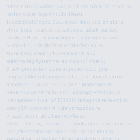
tehosmotre.ru
varieta-yug.ru
cricetc1xbetr1xbetcc2.ru
raytor-d.ru
atillagunn.ru
3d-file.ru
1xbeticricetc1xbetti5.ru
uafoot-statti.ru
e-abis1c.ru
store-brawl-stars.ru
kts-services.ru
dark-sand.ru
sindika-01.ru
sp-life.ru
x-legion.ru
sib-archives.ru
e-abis-1-c.ru
sindika01.ru
venda-festival.ru
store-brawlstars.ru
dooraleksandria.ru
antenna-highly.ru
mine-lab-msk.ru
1-mus.ru
3-sex-porn.ru
ban-damn.ru
purse-factory.ru
viagra-tablet.ru
fasbags.ru
adler-jun.ru
bandamn.ru
fincontech.ru
3sexporn.ru
1mus.ru
darksand.ru
rebus-toys.ru
minelab-msk.ru
alabuga-cityhotel.ru
medsprawo-4-ka.ru
2864420.ru
blagodarenie-spb.ru
zajmy24.ru
tovudyi-4-kuhnyanazakaz.ru
brazzerscom.ru
medsprawo4ka.ru
xehyroo5kuhnyanazakaz.ru
fabrikayfabrikaefabrika.ru
vskrytie-zamkov-moskva-113.ru
biletnadom.ru
zed-online.ru
pimchax.ru
brazzers-hd.ru
z-host.ru