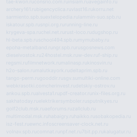
tae-kwon.ru
consrio.com.ru
insiam.ru
avegainfo.ru
archery161.ru
bigencyclica.ru
vlast16.ru
korru.net
sarmiento.spb.su
extelopedia.ru
lammin-suo.spb.ru
iskatour.spb.ru
snpi.org.ru
running-line.ru
krygeva-spa.ru
chel.net.ru
rust-loco.ru
dugshop.ru
hl-beta.spb.ru
school494.spb.ru
mymubaby.ru
epoha-metalband.ru
ngr.spb.ru
rusgosnews.com
dieselvostok.ru
24hostel.msk.ru
w-dev.ru
f-ship.ru
regsmi.ru
filmnetwork.ru
malinasp.ru
kinosvin.ru
h2o-salon.ru
malutkayork.ru
deltaprim.spb.ru
tango-perm.ru
gooddir.ru
sgv.su
multiki-online.com
webkrasotki.com
cherinvest.ru
detskiy-ostrov.ru
ankou.spb.ru
alvesta1.ru
pdf-creator.ru
nix-files.org.ru
sakhatoday.ru
elektrikersymboler.ru
sputnikyes.ru
golf2club.msk.ru
aeforums.ru
zallclub.ru
multimodal.msk.ru
habaigry.ru
haikko.ru
sobakopedia.ru
isz-fest.ru
ewnc.info
screensaver-clock.net.ru
volnav.spb.ru
comnat.ru
npf.net.ru
7bit.pp.ru
kalugatur.ru