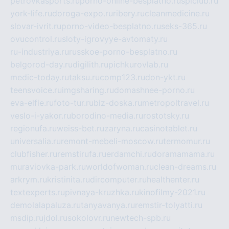
petrovkasports.ru
porno-online-besplatno.ru
splclub.ru
york-life.ru
doroga-expo.ru
ribery.ru
cleanmedicine.ru
slovar-ivrit.ru
porno-video-besplatno.ru
seks-365.ru
ovucontrol.ru
sloty-igrovyye-avtomaty.ru
ru-industriya.ru
russkoe-porno-besplatno.ru
belgorod-day.ru
digilith.ru
pichkurovlab.ru
medic-today.ru
taksu.ru
comp123.ru
don-ykt.ru
teensvoice.ru
imgsharing.ru
domashnee-porno.ru
eva-elfie.ru
foto-tur.ru
biz-doska.ru
metropoltravel.ru
veslo-i-yakor.ru
borodino-media.ru
rostotsky.ru
regionufa.ru
weiss-bet.ru
zaryna.ru
casinotablet.ru
universalia.ru
remont-mebeli-moscow.ru
termomur.ru
clubfisher.ru
remstirufa.ru
erdamchi.ru
doramamama.ru
muraviovka-park.ru
worldofwoman.ru
clean-dreams.ru
arkrym.ru
kristinita.ru
dircomputer.ru
healthenter.ru
textexperts.ru
pivnaya-kruzhka.ru
kinofilmy-2021.ru
demolalapaluza.ru
tanyavanya.ru
remstir-tolyatti.ru
msdip.ru
jdol.ru
sokolovr.ru
newtech-spb.ru