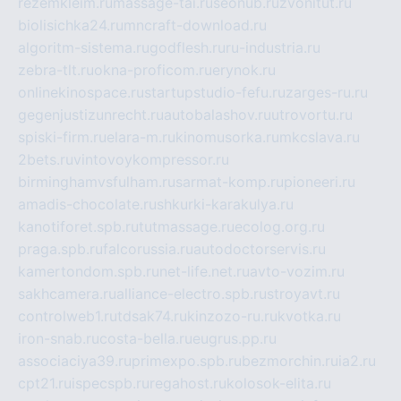
rezemkleim.ru
massage-tai.ru
seonub.ru
zvonitut.ru
biolisichka24.ru
mncraft-download.ru
algoritm-sistema.ru
godflesh.ru
ru-industria.ru
zebra-tlt.ru
okna-proficom.ru
erynok.ru
onlinekinospace.ru
startupstudio-fefu.ru
zarges-ru.ru
gegenjustizunrecht.ru
autobalashov.ru
utrovortu.ru
spiski-firm.ru
elara-m.ru
kinomusorka.ru
mkcslava.ru
2bets.ru
vintovoykompressor.ru
birminghamvsfulham.ru
sarmat-komp.ru
pioneeri.ru
amadis-chocolate.ru
shkurki-karakulya.ru
kanotiforet.spb.ru
tutmassage.ru
ecolog.org.ru
praga.spb.ru
falcorussia.ru
autodoctorservis.ru
kamertondom.spb.ru
net-life.net.ru
avto-vozim.ru
sakhcamera.ru
alliance-electro.spb.ru
stroyavt.ru
controlweb1.ru
tdsak74.ru
kinzozo-ru.ru
kvotka.ru
iron-snab.ru
costa-bella.ru
eugrus.pp.ru
associaciya39.ru
primexpo.spb.ru
bezmorchin.ru
ia2.ru
cpt21.ru
ispecspb.ru
regahost.ru
kolosok-elita.ru