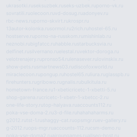
ukrasotki.ru
seksuzbek.ru
seks-uzbek.ru
porno-vk.ru
sovratili.ru
olecoon.ru
vd-dosug.ru
adonyev.ru
rbc-news.ru
porno-skvirt.ru
krospr.ru
13autor-kolonka.ru
sormol.ru
2rich.ru
hostel-65.ru
hostserve.ru
porno-na-russkom.ru
mishinlab.ru
neznobi.ru
bigfatcc.ru
habble.ru
starbucksvia.ru
delfinet.ru
silvernano.ru
elestal.ru
vektor-doroga.ru
velotrenajery.ru
pronso54.ru
lenasever.ru
lovinskix.ru
show-pets.ru
smartnews03.ru
discofoxworld.ru
miraclecoon.ru
pongup.ru
hostel65.ru
liura.ru
glasspb.ru
firehunters.ru
gribowo.ru
gnalis.ru
bulkitula.ru
hometown-france.ru
1-xbeticricetc-1-xbetti-5.ru
shop-garena.ru
cricetc-1-xbetr-1-xbetcc-2.ru
one-life-story.ru
top-halyava.ru
accounts112.ru
poka-vse-doma-2.ru
3-d-file.ru
hahahaharms.ru
g2012.ru
tst-1.ru
shaggy-cat.ru
opsmgr.ru
ev-gallery.ru
g-2012.ru
ops-mgr.ru
accounts-112.ru
csm-demo.ru
poka-vse-doma2.ru
airgungames.ru
allseo-host.ru