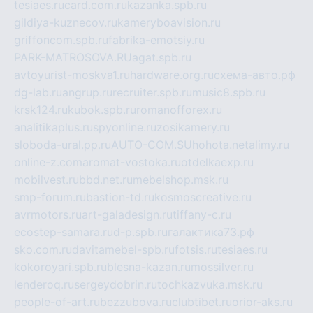
tesiaes.ru
card.com.ru
kazanka.spb.ru
gildiya-kuznecov.ru
kameryboavision.ru
griffoncom.spb.ru
fabrika-emotsiy.ru
PARK-MATROSOVA.RU
agat.spb.ru
avtoyurist-moskva1.ru
hardware.org.ru
схема-авто.рф
dg-lab.ru
angrup.ru
recruiter.spb.ru
music8.spb.ru
krsk124.ru
kubok.spb.ru
romanofforex.ru
analitikaplus.ru
spyonline.ru
zosikamery.ru
sloboda-ural.pp.ru
AUTO-COM.SU
hohota.net
alimy.ru
online-z.com
aromat-vostoka.ru
otdelkaexp.ru
mobilvest.ru
bbd.net.ru
mebelshop.msk.ru
smp-forum.ru
bastion-td.ru
kosmoscreative.ru
avrmotors.ru
art-galadesign.ru
tiffany-c.ru
ecostep-samara.ru
d-p.spb.ru
галактика73.рф
sko.com.ru
davitamebel-spb.ru
fotsis.ru
tesiaes.ru
kokoroyari.spb.ru
blesna-kazan.ru
mossilver.ru
lenderoq.ru
sergeydobrin.ru
tochkazvuka.msk.ru
people-of-art.ru
bezzubova.ru
clubtibet.ru
orior-aks.ru