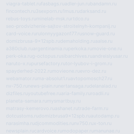
viagra-tablet.ru
fasbags.ru
adler-jun.ru
bandamn.ru
fincontech.ru
3sexporn.ru
1mus.ru
darksand.ru
rebus-toys.ru
minelab-msk.ru
rtdco.ru
seo-prodvizhenie-sajtov-stroitelnyh-kompanij.ru
card-voice.ru
rulonnyygazon177.ru
snow-guard.ru
domizbrusa-9x12spb.ru
demaholding.ru
aalse.ru
a380club.ru
argentinamia.ru
perkoka.ru
movie-one.ru
perk-oka.ru
g-octopus.ru
sibarchives.ru
andreislyusar.ru
naruto-x.ru
pursefactory.ru
tor-lyubov-i-grom.ru
spayderhed-2022.ru
movieone.ru
evro-dez.ru
webamator.ru
ma-absolut1.ru
avtopomosch27.ru
nv-750.ru
news-plain.ru
nertansaga.ru
delanalad.ru
dizfiles.ru
youtubefree.ru
aria-family.ru
roadli.ru
planeta-samara.ru
mysmartbuy.ru
matrasy-kemerovo.ru
ashanet.ru
trade-farm.ru
dotcustoms.ru
domizbrusa9x12spb.ru
autodamp.ru
narasimha.ru
djcommodities.ru
nv750.ru
x-ton.ru
newsplain.ru
cardvoice.ru
modopaper.ru
manunae.ru