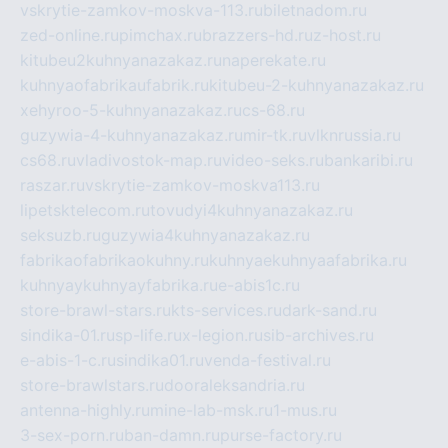
vskrytie-zamkov-moskva-113.ru
biletnadom.ru
zed-online.ru
pimchax.ru
brazzers-hd.ru
z-host.ru
kitubeu2kuhnyanazakaz.ru
naperekate.ru
kuhnyaofabrikaufabrik.ru
kitubeu-2-kuhnyanazakaz.ru
xehyroo-5-kuhnyanazakaz.ru
cs-68.ru
guzywia-4-kuhnyanazakaz.ru
mir-tk.ru
vlknrussia.ru
cs68.ru
vladivostok-map.ru
video-seks.ru
bankaribi.ru
raszar.ru
vskrytie-zamkov-moskva113.ru
lipetsktelecom.ru
tovudyi4kuhnyanazakaz.ru
seksuzb.ru
guzywia4kuhnyanazakaz.ru
fabrikaofabrikaokuhny.ru
kuhnyaekuhnyaafabrika.ru
kuhnyaykuhnyayfabrika.ru
e-abis1c.ru
store-brawl-stars.ru
kts-services.ru
dark-sand.ru
sindika-01.ru
sp-life.ru
x-legion.ru
sib-archives.ru
e-abis-1-c.ru
sindika01.ru
venda-festival.ru
store-brawlstars.ru
dooraleksandria.ru
antenna-highly.ru
mine-lab-msk.ru
1-mus.ru
3-sex-porn.ru
ban-damn.ru
purse-factory.ru