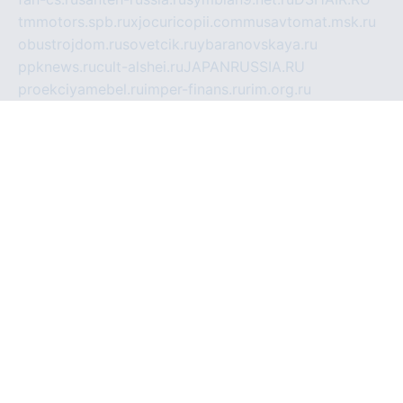
tmmotors.spb.ru
xjocuricopii.com
musavtomat.msk.ru
obustrojdom.ru
sovetcik.ru
ybaranovskaya.ru
ppknews.ru
cult-alshei.ru
JAPANRUSSIA.RU
proekciyamebel.ru
imper-finans.ru
rim.org.ru
glamourai.ru
brassminus.ru
zabor-pro.ru
ftn.pp.ru
dorogoe58.ru
laimengpacker.ru
kuzova-zapchasti.ru
sageerp.ru
taxodrom.ru
dsrazvitie.ru
hardcity.net.ru
ratinghomegames.ru
topservice25.ru
gubernyan.ru
gtglasslined.ru
ii4.ru
tssport.spb.ru
andorra24.com
blackwallstreet.ru
oboimos.ru
optim-doors.com.ru
ikuch.ru
nycr.org.ru
npa21.ru
vremya-ch.spb.ru
desert000.ru
ivtorgi.ru
ifiori.ru
catalog-statei.ru
dcv.org.ru
spetsmaster174.ru
ipkameryhiseeu.ru
dum26.ru
ruspol.spb.ru
fr-opendp.ru
kam-solnyshko.ru
cheyenne-arapaho.ru
sevzapmetal.spb.ru
ted-lapidus.spb.ru
parasite-eliminator.ru
sigma-complete.ru
modernworld.ru
dama-moda.ru