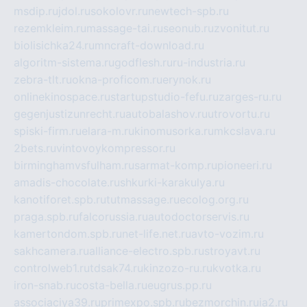
msdip.ru
jdol.ru
sokolovr.ru
newtech-spb.ru
rezemkleim.ru
massage-tai.ru
seonub.ru
zvonitut.ru
biolisichka24.ru
mncraft-download.ru
algoritm-sistema.ru
godflesh.ru
ru-industria.ru
zebra-tlt.ru
okna-proficom.ru
erynok.ru
onlinekinospace.ru
startupstudio-fefu.ru
zarges-ru.ru
gegenjustizunrecht.ru
autobalashov.ru
utrovortu.ru
spiski-firm.ru
elara-m.ru
kinomusorka.ru
mkcslava.ru
2bets.ru
vintovoykompressor.ru
birminghamvsfulham.ru
sarmat-komp.ru
pioneeri.ru
amadis-chocolate.ru
shkurki-karakulya.ru
kanotiforet.spb.ru
tutmassage.ru
ecolog.org.ru
praga.spb.ru
falcorussia.ru
autodoctorservis.ru
kamertondom.spb.ru
net-life.net.ru
avto-vozim.ru
sakhcamera.ru
alliance-electro.spb.ru
stroyavt.ru
controlweb1.ru
tdsak74.ru
kinzozo-ru.ru
kvotka.ru
iron-snab.ru
costa-bella.ru
eugrus.pp.ru
associaciya39.ru
primexpo.spb.ru
bezmorchin.ru
ia2.ru