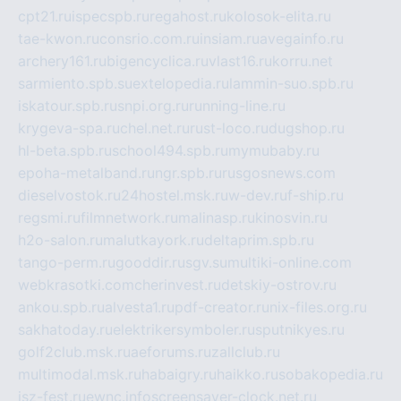
cpt21.ru
ispecspb.ru
regahost.ru
kolosok-elita.ru
tae-kwon.ru
consrio.com.ru
insiam.ru
avegainfo.ru
archery161.ru
bigencyclica.ru
vlast16.ru
korru.net
sarmiento.spb.su
extelopedia.ru
lammin-suo.spb.ru
iskatour.spb.ru
snpi.org.ru
running-line.ru
krygeva-spa.ru
chel.net.ru
rust-loco.ru
dugshop.ru
hl-beta.spb.ru
school494.spb.ru
mymubaby.ru
epoha-metalband.ru
ngr.spb.ru
rusgosnews.com
dieselvostok.ru
24hostel.msk.ru
w-dev.ru
f-ship.ru
regsmi.ru
filmnetwork.ru
malinasp.ru
kinosvin.ru
h2o-salon.ru
malutkayork.ru
deltaprim.spb.ru
tango-perm.ru
gooddir.ru
sgv.su
multiki-online.com
webkrasotki.com
cherinvest.ru
detskiy-ostrov.ru
ankou.spb.ru
alvesta1.ru
pdf-creator.ru
nix-files.org.ru
sakhatoday.ru
elektrikersymboler.ru
sputnikyes.ru
golf2club.msk.ru
aeforums.ru
zallclub.ru
multimodal.msk.ru
habaigry.ru
haikko.ru
sobakopedia.ru
isz-fest.ru
ewnc.info
screensaver-clock.net.ru