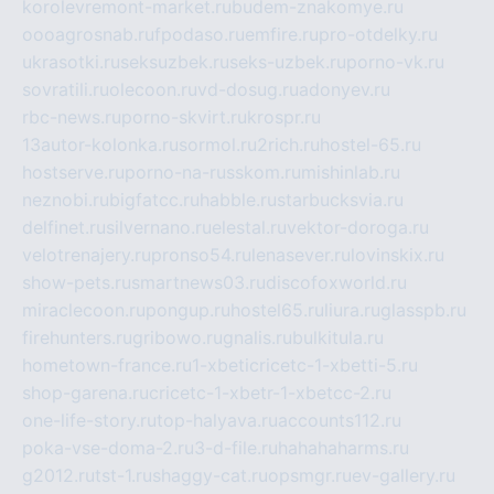
korolevremont-market.ru
budem-znakomye.ru
oooagrosnab.ru
fpodaso.ru
emfire.ru
pro-otdelky.ru
ukrasotki.ru
seksuzbek.ru
seks-uzbek.ru
porno-vk.ru
sovratili.ru
olecoon.ru
vd-dosug.ru
adonyev.ru
rbc-news.ru
porno-skvirt.ru
krospr.ru
13autor-kolonka.ru
sormol.ru
2rich.ru
hostel-65.ru
hostserve.ru
porno-na-russkom.ru
mishinlab.ru
neznobi.ru
bigfatcc.ru
habble.ru
starbucksvia.ru
delfinet.ru
silvernano.ru
elestal.ru
vektor-doroga.ru
velotrenajery.ru
pronso54.ru
lenasever.ru
lovinskix.ru
show-pets.ru
smartnews03.ru
discofoxworld.ru
miraclecoon.ru
pongup.ru
hostel65.ru
liura.ru
glasspb.ru
firehunters.ru
gribowo.ru
gnalis.ru
bulkitula.ru
hometown-france.ru
1-xbeticricetc-1-xbetti-5.ru
shop-garena.ru
cricetc-1-xbetr-1-xbetcc-2.ru
one-life-story.ru
top-halyava.ru
accounts112.ru
poka-vse-doma-2.ru
3-d-file.ru
hahahaharms.ru
g2012.ru
tst-1.ru
shaggy-cat.ru
opsmgr.ru
ev-gallery.ru