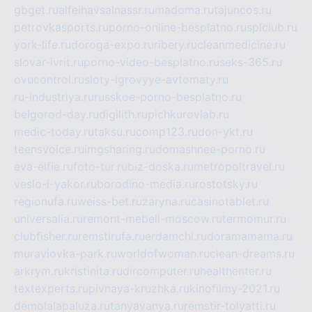
gbget.ru
alfeihavsalnassr.ru
madoma.ru
tajuncos.ru
petrovkasports.ru
porno-online-besplatno.ru
splclub.ru
york-life.ru
doroga-expo.ru
ribery.ru
cleanmedicine.ru
slovar-ivrit.ru
porno-video-besplatno.ru
seks-365.ru
ovucontrol.ru
sloty-igrovyye-avtomaty.ru
ru-industriya.ru
russkoe-porno-besplatno.ru
belgorod-day.ru
digilith.ru
pichkurovlab.ru
medic-today.ru
taksu.ru
comp123.ru
don-ykt.ru
teensvoice.ru
imgsharing.ru
domashnee-porno.ru
eva-elfie.ru
foto-tur.ru
biz-doska.ru
metropoltravel.ru
veslo-i-yakor.ru
borodino-media.ru
rostotsky.ru
regionufa.ru
weiss-bet.ru
zaryna.ru
casinotablet.ru
universalia.ru
remont-mebeli-moscow.ru
termomur.ru
clubfisher.ru
remstirufa.ru
erdamchi.ru
doramamama.ru
muraviovka-park.ru
worldofwoman.ru
clean-dreams.ru
arkrym.ru
kristinita.ru
dircomputer.ru
healthenter.ru
textexperts.ru
pivnaya-kruzhka.ru
kinofilmy-2021.ru
demolalapaluza.ru
tanyavanya.ru
remstir-tolyatti.ru