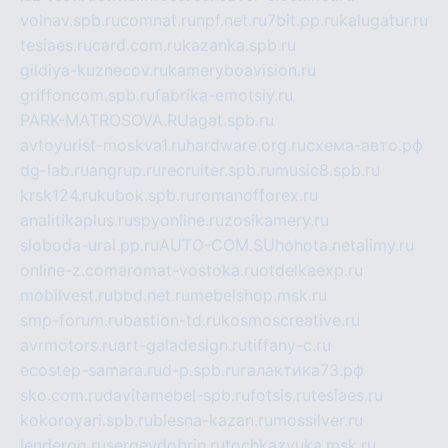
volnav.spb.ru
comnat.ru
npf.net.ru
7bit.pp.ru
kalugatur.ru
tesiaes.ru
card.com.ru
kazanka.spb.ru
gildiya-kuznecov.ru
kameryboavision.ru
griffoncom.spb.ru
fabrika-emotsiy.ru
PARK-MATROSOVA.RU
agat.spb.ru
avtoyurist-moskva1.ru
hardware.org.ru
схема-авто.рф
dg-lab.ru
angrup.ru
recruiter.spb.ru
music8.spb.ru
krsk124.ru
kubok.spb.ru
romanofforex.ru
analitikaplus.ru
spyonline.ru
zosikamery.ru
sloboda-ural.pp.ru
AUTO-COM.SU
hohota.net
alimy.ru
online-z.com
aromat-vostoka.ru
otdelkaexp.ru
mobilvest.ru
bbd.net.ru
mebelshop.msk.ru
smp-forum.ru
bastion-td.ru
kosmoscreative.ru
avrmotors.ru
art-galadesign.ru
tiffany-c.ru
ecostep-samara.ru
d-p.spb.ru
галактика73.рф
sko.com.ru
davitamebel-spb.ru
fotsis.ru
tesiaes.ru
kokoroyari.spb.ru
blesna-kazan.ru
mossilver.ru
lenderoq.ru
sergeydobrin.ru
tochkazvuka.msk.ru