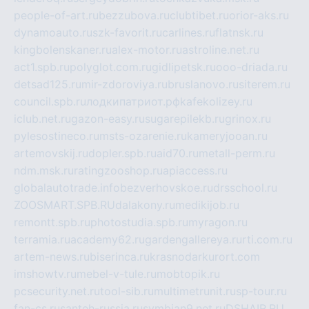
people-of-art.ru
bezzubova.ru
clubtibet.ru
orior-aks.ru
dynamoauto.ru
szk-favorit.ru
carlines.ru
flatnsk.ru
kingbolenskaner.ru
alex-motor.ru
astroline.net.ru
act1.spb.ru
polyglot.com.ru
gidlipetsk.ru
ooo-driada.ru
detsad125.ru
mir-zdoroviya.ru
bruslanovo.ru
siterem.ru
council.spb.ru
лодкипатриот.рф
kafekolizey.ru
iclub.net.ru
gazon-easy.ru
sugarepilekb.ru
grinox.ru
pylesostineco.ru
msts-ozarenie.ru
kameryjooan.ru
artemovskij.ru
dopler.spb.ru
aid70.ru
metall-perm.ru
ndm.msk.ru
ratingzooshop.ru
apiaccess.ru
globalautotrade.info
bezverhovskoe.ru
drsschool.ru
ZOOSMART.SPB.RU
dalakony.ru
medikijob.ru
remontt.spb.ru
photostudia.spb.ru
myragon.ru
terramia.ru
academy62.ru
gardengallereya.ru
rti.com.ru
artem-news.ru
biserinca.ru
krasnodarkurort.com
imshowtv.ru
mebel-v-tule.ru
mobtopik.ru
pcsecurity.net.ru
tool-sib.ru
multimetrunit.ru
sp-tour.ru
fan-cs.ru
santeh-russia.ru
symbian9.net.ru
DSHAIR.RU