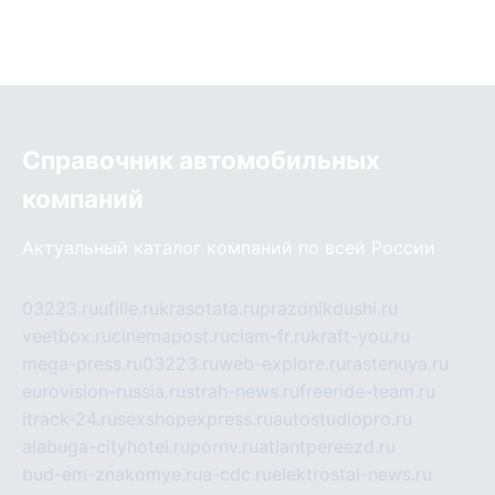
Справочник автомобильных
компаний
Актуальный каталог компаний по всей России
03223.ru
ufille.ru
krasotata.ru
prazdnikdushi.ru
veetbox.ru
cinemapost.ru
ciam-fr.ru
kraft-you.ru
mega-press.ru
03223.ru
web-explore.ru
rastenuya.ru
eurovision-russia.ru
strah-news.ru
freeride-team.ru
itrack-24.ru
sexshopexpress.ru
autostudiopro.ru
alabuga-cityhotel.ru
pornv.ru
atlantpereezd.ru
bud-em-znakomye.ru
a-cdc.ru
elektrostal-news.ru