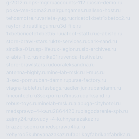
g-2012.ru
ops-mgr.ru
accounts-112.ru
csm-demo.ru
poka-vse-doma2.ru
airgungames.ru
allseo-host.ru
tehosmotre.ru
varieta-yug.ru
cricetc1xbetr1xbetcc2.ru
raytor-d.ru
atillagunn.ru
3d-file.ru
1xbeticricetc1xbetti5.ru
uafoot-statti.ru
e-abis1c.ru
store-brawl-stars.ru
kts-services.ru
dark-sand.ru
sindika-01.ru
sp-life.ru
x-legion.ru
sib-archives.ru
e-abis-1-c.ru
sindika01.ru
venda-festival.ru
store-brawlstars.ru
dooraleksandria.ru
antenna-highly.ru
mine-lab-msk.ru
1-mus.ru
3-sex-porn.ru
ban-damn.ru
purse-factory.ru
viagra-tablet.ru
fasbags.ru
adler-jun.ru
bandamn.ru
fincontech.ru
3sexporn.ru
1mus.ru
darksand.ru
rebus-toys.ru
minelab-msk.ru
alabuga-cityhotel.ru
medsprawo-4-ka.ru
2864420.ru
blagodarenie-spb.ru
zajmy24.ru
tovudyi-4-kuhnyanazakaz.ru
brazzerscom.ru
medsprawo4ka.ru
xehyroo5kuhnyanazakaz.ru
fabrikayfabrikaefabrika.ru