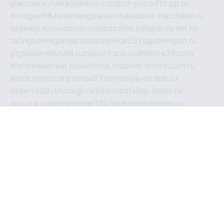
glamourai.ru
brassminus.ru
zabor-pro.ru
ftn.pp.ru
dorogoe58.ru
laimengpacker.ru
kuzova-zapchasti.ru
sageerp.ru
taxodrom.ru
dsrazvitie.ru
hardcity.net.ru
ratinghomegames.ru
topservice25.ru
gubernyan.ru
gtglasslined.ru
ii4.ru
tssport.spb.ru
andorra24.com
blackwallstreet.ru
oboimos.ru
optim-doors.com.ru
ikuch.ru
nycr.org.ru
npa21.ru
vremya-ch.spb.ru
desert000.ru
ivtorgi.ru
ifiori.ru
catalog-statei.ru
dcv.org.ru
spetsmaster174.ru
ipkameryhiseeu.ru
dum26.ru
ruspol.spb.ru
fr-opendp.ru
kam-solnyshko.ru
cheyenne-arapaho.ru
sevzapmetal.spb.ru
ted-lapidus.spb.ru
parasite-eliminator.ru
sigma-complete.ru
modernworld.ru
dama-moda.ru
eholot-group.ru
sk-nvkz.ru
DRONGOLD.RU
democratia2.ru
i-farmer.ru
mass-sport.org
jablonex.spb.ru
bookmess.ru
linkword.ru
refineua.com.ru
cs-spec.net.ru
altay-mebel.ru
DNK-THEATRE.RU
mechaniks.spb.ru
ipcamtechage.ru