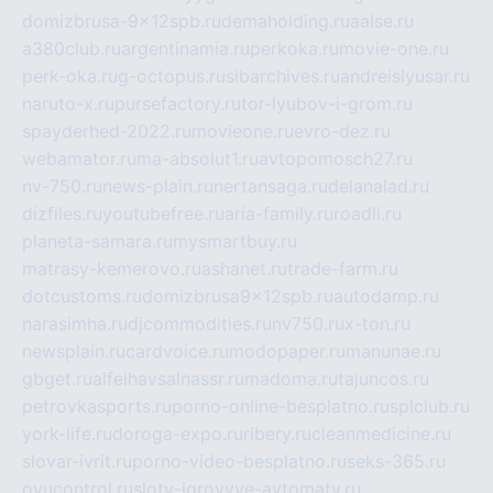
domizbrusa-9x12spb.ru
demaholding.ru
aalse.ru
a380club.ru
argentinamia.ru
perkoka.ru
movie-one.ru
perk-oka.ru
g-octopus.ru
sibarchives.ru
andreislyusar.ru
naruto-x.ru
pursefactory.ru
tor-lyubov-i-grom.ru
spayderhed-2022.ru
movieone.ru
evro-dez.ru
webamator.ru
ma-absolut1.ru
avtopomosch27.ru
nv-750.ru
news-plain.ru
nertansaga.ru
delanalad.ru
dizfiles.ru
youtubefree.ru
aria-family.ru
roadli.ru
planeta-samara.ru
mysmartbuy.ru
matrasy-kemerovo.ru
ashanet.ru
trade-farm.ru
dotcustoms.ru
domizbrusa9x12spb.ru
autodamp.ru
narasimha.ru
djcommodities.ru
nv750.ru
x-ton.ru
newsplain.ru
cardvoice.ru
modopaper.ru
manunae.ru
gbget.ru
alfeihavsalnassr.ru
madoma.ru
tajuncos.ru
petrovkasports.ru
porno-online-besplatno.ru
splclub.ru
york-life.ru
doroga-expo.ru
ribery.ru
cleanmedicine.ru
slovar-ivrit.ru
porno-video-besplatno.ru
seks-365.ru
ovucontrol.ru
sloty-igrovyye-avtomaty.ru