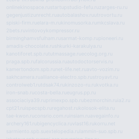
onlinekinospace.ru
startupstudio-fefu.ru
zarges-ru.ru
gegenjustizunrecht.ru
autobalashov.ru
utrovortu.ru
spiski-firm.ru
elara-m.ru
kinomusorka.ru
mkcslava.ru
2bets.ru
vintovoykompressor.ru
birminghamvsfulham.ru
sarmat-komp.ru
pioneeri.ru
amadis-chocolate.ru
shkurki-karakulya.ru
kanotiforet.spb.ru
tutmassage.ru
ecolog.org.ru
praga.spb.ru
falcorussia.ru
autodoctorservis.ru
kamertondom.spb.ru
net-life.net.ru
avto-vozim.ru
sakhcamera.ru
alliance-electro.spb.ru
stroyavt.ru
controlweb1.ru
tdsak74.ru
kinzozo-ru.ru
kvotka.ru
iron-snab.ru
costa-bella.ru
eugrus.pp.ru
associaciya39.ru
primexpo.spb.ru
bezmorchin.ru
ia2.ru
cpt21.ru
ispecspb.ru
regahost.ru
kolosok-elita.ru
tae-kwon.ru
consrio.com.ru
insiam.ru
avegainfo.ru
archery161.ru
bigencyclica.ru
vlast16.ru
korru.net
sarmiento.spb.su
extelopedia.ru
lammin-suo.spb.ru
iskatour.spb.ru
snpi.org.ru
running-line.ru