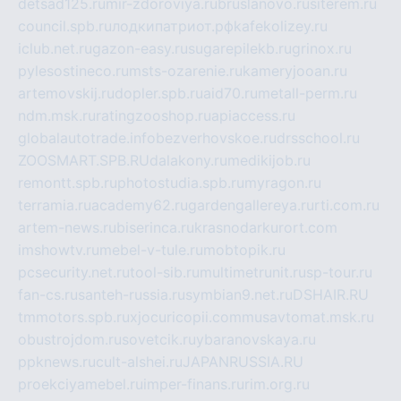
detsad125.ru
mir-zdoroviya.ru
bruslanovo.ru
siterem.ru
council.spb.ru
лодкипатриот.рф
kafekolizey.ru
iclub.net.ru
gazon-easy.ru
sugarepilekb.ru
grinox.ru
pylesostineco.ru
msts-ozarenie.ru
kameryjooan.ru
artemovskij.ru
dopler.spb.ru
aid70.ru
metall-perm.ru
ndm.msk.ru
ratingzooshop.ru
apiaccess.ru
globalautotrade.info
bezverhovskoe.ru
drsschool.ru
ZOOSMART.SPB.RU
dalakony.ru
medikijob.ru
remontt.spb.ru
photostudia.spb.ru
myragon.ru
terramia.ru
academy62.ru
gardengallereya.ru
rti.com.ru
artem-news.ru
biserinca.ru
krasnodarkurort.com
imshowtv.ru
mebel-v-tule.ru
mobtopik.ru
pcsecurity.net.ru
tool-sib.ru
multimetrunit.ru
sp-tour.ru
fan-cs.ru
santeh-russia.ru
symbian9.net.ru
DSHAIR.RU
tmmotors.spb.ru
xjocuricopii.com
musavtomat.msk.ru
obustrojdom.ru
sovetcik.ru
ybaranovskaya.ru
ppknews.ru
cult-alshei.ru
JAPANRUSSIA.RU
proekciyamebel.ru
imper-finans.ru
rim.org.ru