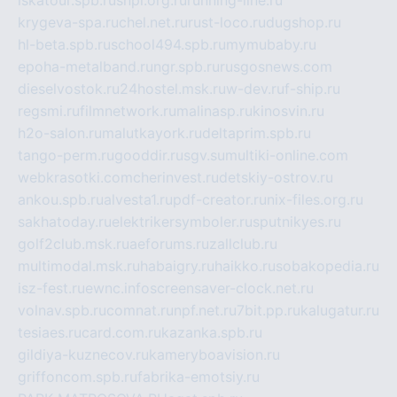
krygeva-spa.ru
chel.net.ru
rust-loco.ru
dugshop.ru
hl-beta.spb.ru
school494.spb.ru
mymubaby.ru
epoha-metalband.ru
ngr.spb.ru
rusgosnews.com
dieselvostok.ru
24hostel.msk.ru
w-dev.ru
f-ship.ru
regsmi.ru
filmnetwork.ru
malinasp.ru
kinosvin.ru
h2o-salon.ru
malutkayork.ru
deltaprim.spb.ru
tango-perm.ru
gooddir.ru
sgv.su
multiki-online.com
webkrasotki.com
cherinvest.ru
detskiy-ostrov.ru
ankou.spb.ru
alvesta1.ru
pdf-creator.ru
nix-files.org.ru
sakhatoday.ru
elektrikersymboler.ru
sputnikyes.ru
golf2club.msk.ru
aeforums.ru
zallclub.ru
multimodal.msk.ru
habaigry.ru
haikko.ru
sobakopedia.ru
isz-fest.ru
ewnc.info
screensaver-clock.net.ru
volnav.spb.ru
comnat.ru
npf.net.ru
7bit.pp.ru
kalugatur.ru
tesiaes.ru
card.com.ru
kazanka.spb.ru
gildiya-kuznecov.ru
kameryboavision.ru
griffoncom.spb.ru
fabrika-emotsiy.ru