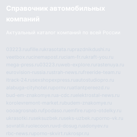
Справочник автомобильных
компаний
Актуальный каталог компаний по всей России
03223.ru
ufille.ru
krasotata.ru
prazdnikdushi.ru
veetbox.ru
cinemapost.ru
ciam-fr.ru
kraft-you.ru
mega-press.ru
03223.ru
web-explore.ru
rastenuya.ru
eurovision-russia.ru
strah-news.ru
freeride-team.ru
itrack-24.ru
sexshopexpress.ru
autostudiopro.ru
alabuga-cityhotel.ru
pornv.ru
atlantpereezd.ru
bud-em-znakomye.ru
a-cdc.ru
elektrostal-news.ru
korolevremont-market.ru
budem-znakomye.ru
oooagrosnab.ru
fpodaso.ru
emfire.ru
pro-otdelky.ru
ukrasotki.ru
seksuzbek.ru
seks-uzbek.ru
porno-vk.ru
sovratili.ru
olecoon.ru
vd-dosug.ru
adonyev.ru
rbc-news.ru
porno-skvirt.ru
krospr.ru