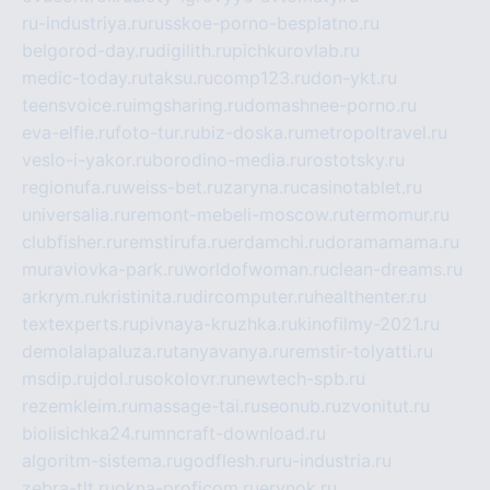
ru-industriya.ru
russkoe-porno-besplatno.ru
belgorod-day.ru
digilith.ru
pichkurovlab.ru
medic-today.ru
taksu.ru
comp123.ru
don-ykt.ru
teensvoice.ru
imgsharing.ru
domashnee-porno.ru
eva-elfie.ru
foto-tur.ru
biz-doska.ru
metropoltravel.ru
veslo-i-yakor.ru
borodino-media.ru
rostotsky.ru
regionufa.ru
weiss-bet.ru
zaryna.ru
casinotablet.ru
universalia.ru
remont-mebeli-moscow.ru
termomur.ru
clubfisher.ru
remstirufa.ru
erdamchi.ru
doramamama.ru
muraviovka-park.ru
worldofwoman.ru
clean-dreams.ru
arkrym.ru
kristinita.ru
dircomputer.ru
healthenter.ru
textexperts.ru
pivnaya-kruzhka.ru
kinofilmy-2021.ru
demolalapaluza.ru
tanyavanya.ru
remstir-tolyatti.ru
msdip.ru
jdol.ru
sokolovr.ru
newtech-spb.ru
rezemkleim.ru
massage-tai.ru
seonub.ru
zvonitut.ru
biolisichka24.ru
mncraft-download.ru
algoritm-sistema.ru
godflesh.ru
ru-industria.ru
zebra-tlt.ru
okna-proficom.ru
erynok.ru