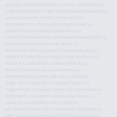
guzywia-4-kuhnyanazakaz.ru
mir-tk.ru
vlknrussia.ru
cs68.ru
vladivostok-map.ru
video-seks.ru
bankaribi.ru
raszar.ru
vskrytie-zamkov-moskva113.ru
lipetsktelecom.ru
tovudyi4kuhnyanazakaz.ru
seksuzb.ru
guzywia4kuhnyanazakaz.ru
fabrikaofabrikaokuhny.ru
kuhnyaekuhnyaafabrika.ru
kuhnyaykuhnyayfabrika.ru
e-abis1c.ru
store-brawl-stars.ru
kts-services.ru
dark-sand.ru
sindika-01.ru
sp-life.ru
x-legion.ru
sib-archives.ru
e-abis-1-c.ru
sindika01.ru
venda-festival.ru
store-brawlstars.ru
dooraleksandria.ru
antenna-highly.ru
mine-lab-msk.ru
1-mus.ru
3-sex-porn.ru
ban-damn.ru
purse-factory.ru
viagra-tablet.ru
fasbags.ru
adler-jun.ru
bandamn.ru
fincontech.ru
3sexporn.ru
1mus.ru
darksand.ru
rebus-toys.ru
minelab-msk.ru
rtdco.ru
seo-prodvizhenie-sajtov-stroitelnyh-kompanij.ru
card-voice.ru
rulonnyygazon177.ru
snow-guard.ru