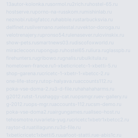
13autor-kolonka.ru
sormol.ru
2rich.ru
hostel-65.ru
hostserve.ru
porno-na-russkom.ru
mishinlab.ru
neznobi.ru
bigfatcc.ru
habble.ru
starbucksvia.ru
delfinet.ru
silvernano.ru
elestal.ru
vektor-doroga.ru
velotrenajery.ru
pronso54.ru
lenasever.ru
lovinskix.ru
show-pets.ru
smartnews03.ru
discofoxworld.ru
miraclecoon.ru
pongup.ru
hostel65.ru
liura.ru
glasspb.ru
firehunters.ru
gribowo.ru
gnalis.ru
bulkitula.ru
hometown-france.ru
1-xbeticricetc-1-xbetti-5.ru
shop-garena.ru
cricetc-1-xbetr-1-xbetcc-2.ru
one-life-story.ru
top-halyava.ru
accounts112.ru
poka-vse-doma-2.ru
3-d-file.ru
hahahaharms.ru
g2012.ru
tst-1.ru
shaggy-cat.ru
opsmgr.ru
ev-gallery.ru
g-2012.ru
ops-mgr.ru
accounts-112.ru
csm-demo.ru
poka-vse-doma2.ru
airgungames.ru
allseo-host.ru
tehosmotre.ru
varieta-yug.ru
cricetc1xbetr1xbetcc2.ru
raytor-d.ru
atillagunn.ru
3d-file.ru
1xbeticricetc1xbetti5.ru
uafoot-statti.ru
e-abis1c.ru