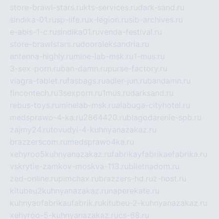
store-brawl-stars.ru
kts-services.ru
dark-sand.ru
sindika-01.ru
sp-life.ru
x-legion.ru
sib-archives.ru
e-abis-1-c.ru
sindika01.ru
venda-festival.ru
store-brawlstars.ru
dooraleksandria.ru
antenna-highly.ru
mine-lab-msk.ru
1-mus.ru
3-sex-porn.ru
ban-damn.ru
purse-factory.ru
viagra-tablet.ru
fasbags.ru
adler-jun.ru
bandamn.ru
fincontech.ru
3sexporn.ru
1mus.ru
darksand.ru
rebus-toys.ru
minelab-msk.ru
alabuga-cityhotel.ru
medsprawo-4-ka.ru
2864420.ru
blagodarenie-spb.ru
zajmy24.ru
tovudyi-4-kuhnyanazakaz.ru
brazzerscom.ru
medsprawo4ka.ru
xehyroo5kuhnyanazakaz.ru
fabrikayfabrikaefabrika.ru
vskrytie-zamkov-moskva-113.ru
biletnadom.ru
zed-online.ru
pimchax.ru
brazzers-hd.ru
z-host.ru
kitubeu2kuhnyanazakaz.ru
naperekate.ru
kuhnyaofabrikaufabrik.ru
kitubeu-2-kuhnyanazakaz.ru
xehyroo-5-kuhnyanazakaz.ru
cs-68.ru