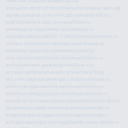
PARK-MATROSOVA.RU
agat.spb.ru
avtoyurist-moskva1.ru
hardware.org.ru
схема-авто.рф
dg-lab.ru
angrup.ru
recruiter.spb.ru
music8.spb.ru
krsk124.ru
kubok.spb.ru
romanofforex.ru
analitikaplus.ru
spyonline.ru
zosikamery.ru
sloboda-ural.pp.ru
AUTO-COM.SU
hohota.net
alimy.ru
online-z.com
aromat-vostoka.ru
otdelkaexp.ru
mobilvest.ru
bbd.net.ru
mebelshop.msk.ru
smp-forum.ru
bastion-td.ru
kosmoscreative.ru
avrmotors.ru
art-galadesign.ru
tiffany-c.ru
ecostep-samara.ru
d-p.spb.ru
галактика73.рф
sko.com.ru
davitamebel-spb.ru
fotsis.ru
tesiaes.ru
kokoroyari.spb.ru
blesna-kazan.ru
mossilver.ru
lenderoq.ru
sergeydobrin.ru
tochkazvuka.msk.ru
people-of-art.ru
bezzubova.ru
clubtibet.ru
orior-aks.ru
dynamoauto.ru
szk-favorit.ru
carlines.ru
flatnsk.ru
kingbolenskaner.ru
alex-motor.ru
astroline.net.ru
act1.spb.ru
polyglot.com.ru
gidlipetsk.ru
ooo-driada.ru