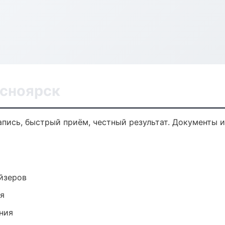
асноярск
запись, быстрый приём, честный результат. Документы и
йзеров
ия
ния