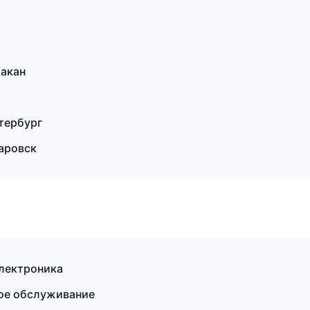
бакан
тербург
аровск
электроника
кое обслуживание