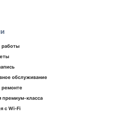
ми
е работы
меты
запись
вное обслуживание
и ремонте
м премиум-класса
 с Wi‑Fi