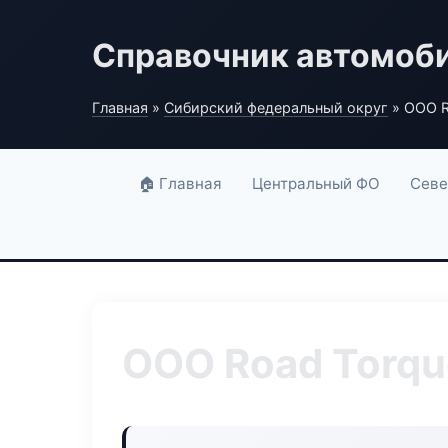
Справочник автомоб
Главная
»
Сибирский федеральный округ
» ООО R
🏠 Главная
Центральный ФО
Севе
ООО Road Torqu