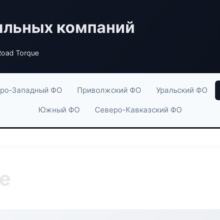
ильных компаний
oad Torque
ро-Западный ФО
Приволжский ФО
Уральский ФО
Южный ФО
Северо-Кавказский ФО
e