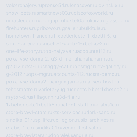
velotrenajery.ru
pronso54.ru
lenasever.ru
lovinskix.ru
show-pets.ru
smartnews03.ru
discofoxworld.ru
miraclecoon.ru
pongup.ru
hostel65.ru
liura.ru
glasspb.ru
firehunters.ru
gribowo.ru
gnalis.ru
bulkitula.ru
hometown-france.ru
1-xbeticricetc-1-xbetti-5.ru
shop-garena.ru
cricetc-1-xbetr-1-xbetcc-2.ru
one-life-story.ru
top-halyava.ru
accounts112.ru
poka-vse-doma-2.ru
3-d-file.ru
hahahaharms.ru
g2012.ru
tst-1.ru
shaggy-cat.ru
opsmgr.ru
ev-gallery.ru
g-2012.ru
ops-mgr.ru
accounts-112.ru
csm-demo.ru
poka-vse-doma2.ru
airgungames.ru
allseo-host.ru
tehosmotre.ru
varieta-yug.ru
cricetc1xbetr1xbetcc2.ru
raytor-d.ru
atillagunn.ru
3d-file.ru
1xbeticricetc1xbetti5.ru
uafoot-statti.ru
e-abis1c.ru
store-brawl-stars.ru
kts-services.ru
dark-sand.ru
sindika-01.ru
sp-life.ru
x-legion.ru
sib-archives.ru
e-abis-1-c.ru
sindika01.ru
venda-festival.ru
store-brawlstars.ru
dooraleksandria.ru