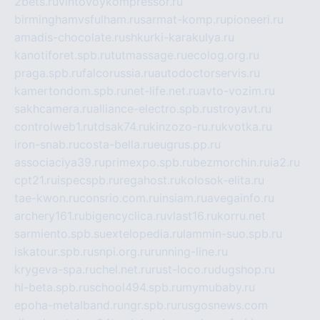
2bets.ru
vintovoykompressor.ru
birminghamvsfulham.ru
sarmat-komp.ru
pioneeri.ru
amadis-chocolate.ru
shkurki-karakulya.ru
kanotiforet.spb.ru
tutmassage.ru
ecolog.org.ru
praga.spb.ru
falcorussia.ru
autodoctorservis.ru
kamertondom.spb.ru
net-life.net.ru
avto-vozim.ru
sakhcamera.ru
alliance-electro.spb.ru
stroyavt.ru
controlweb1.ru
tdsak74.ru
kinzozo-ru.ru
kvotka.ru
iron-snab.ru
costa-bella.ru
eugrus.pp.ru
associaciya39.ru
primexpo.spb.ru
bezmorchin.ru
ia2.ru
cpt21.ru
ispecspb.ru
regahost.ru
kolosok-elita.ru
tae-kwon.ru
consrio.com.ru
insiam.ru
avegainfo.ru
archery161.ru
bigencyclica.ru
vlast16.ru
korru.net
sarmiento.spb.su
extelopedia.ru
lammin-suo.spb.ru
iskatour.spb.ru
snpi.org.ru
running-line.ru
krygeva-spa.ru
chel.net.ru
rust-loco.ru
dugshop.ru
hl-beta.spb.ru
school494.spb.ru
mymubaby.ru
epoha-metalband.ru
ngr.spb.ru
rusgosnews.com