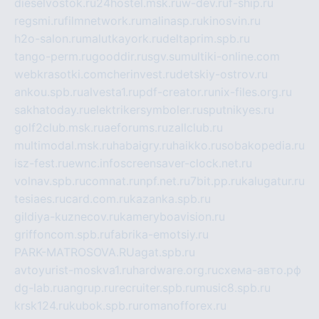
dieselvostok.ru
24hostel.msk.ru
w-dev.ru
f-ship.ru
regsmi.ru
filmnetwork.ru
malinasp.ru
kinosvin.ru
h2o-salon.ru
malutkayork.ru
deltaprim.spb.ru
tango-perm.ru
gooddir.ru
sgv.su
multiki-online.com
webkrasotki.com
cherinvest.ru
detskiy-ostrov.ru
ankou.spb.ru
alvesta1.ru
pdf-creator.ru
nix-files.org.ru
sakhatoday.ru
elektrikersymboler.ru
sputnikyes.ru
golf2club.msk.ru
aeforums.ru
zallclub.ru
multimodal.msk.ru
habaigry.ru
haikko.ru
sobakopedia.ru
isz-fest.ru
ewnc.info
screensaver-clock.net.ru
volnav.spb.ru
comnat.ru
npf.net.ru
7bit.pp.ru
kalugatur.ru
tesiaes.ru
card.com.ru
kazanka.spb.ru
gildiya-kuznecov.ru
kameryboavision.ru
griffoncom.spb.ru
fabrika-emotsiy.ru
PARK-MATROSOVA.RU
agat.spb.ru
avtoyurist-moskva1.ru
hardware.org.ru
схема-авто.рф
dg-lab.ru
angrup.ru
recruiter.spb.ru
music8.spb.ru
krsk124.ru
kubok.spb.ru
romanofforex.ru