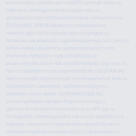
artemovskij.ru
dopler.spb.ru
aid70.ru
metall-perm.ru
ndm.msk.ru
ratingzooshop.ru
apiaccess.ru
globalautotrade.info
bezverhovskoe.ru
drsschool.ru
ZOOSMART.SPB.RU
dalakony.ru
medikijob.ru
remontt.spb.ru
photostudia.spb.ru
myragon.ru
terramia.ru
academy62.ru
gardengallereya.ru
rti.com.ru
artem-news.ru
biserinca.ru
krasnodarkurort.com
imshowtv.ru
mebel-v-tule.ru
mobtopik.ru
pcsecurity.net.ru
tool-sib.ru
multimetrunit.ru
sp-tour.ru
fan-cs.ru
santeh-russia.ru
symbian9.net.ru
DSHAIR.RU
tmmotors.spb.ru
xjocuricopii.com
musavtomat.msk.ru
obustrojdom.ru
sovetcik.ru
ybaranovskaya.ru
ppknews.ru
cult-alshei.ru
JAPANRUSSIA.RU
proekciyamebel.ru
imper-finans.ru
rim.org.ru
glamourai.ru
brassminus.ru
zabor-pro.ru
ftn.pp.ru
dorogoe58.ru
laimengpacker.ru
kuzova-zapchasti.ru
sageerp.ru
taxodrom.ru
dsrazvitie.ru
hardcity.net.ru
ratinghomegames.ru
topservice25.ru
gubernyan.ru