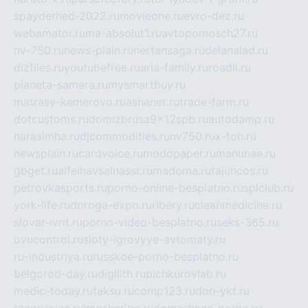
spayderhed-2022.ru
movieone.ru
evro-dez.ru
webamator.ru
ma-absolut1.ru
avtopomosch27.ru
nv-750.ru
news-plain.ru
nertansaga.ru
delanalad.ru
dizfiles.ru
youtubefree.ru
aria-family.ru
roadli.ru
planeta-samara.ru
mysmartbuy.ru
matrasy-kemerovo.ru
ashanet.ru
trade-farm.ru
dotcustoms.ru
domizbrusa9x12spb.ru
autodamp.ru
narasimha.ru
djcommodities.ru
nv750.ru
x-ton.ru
newsplain.ru
cardvoice.ru
modopaper.ru
manunae.ru
gbget.ru
alfeihavsalnassr.ru
madoma.ru
tajuncos.ru
petrovkasports.ru
porno-online-besplatno.ru
splclub.ru
york-life.ru
doroga-expo.ru
ribery.ru
cleanmedicine.ru
slovar-ivrit.ru
porno-video-besplatno.ru
seks-365.ru
ovucontrol.ru
sloty-igrovyye-avtomaty.ru
ru-industriya.ru
russkoe-porno-besplatno.ru
belgorod-day.ru
digilith.ru
pichkurovlab.ru
medic-today.ru
taksu.ru
comp123.ru
don-ykt.ru
teensvoice.ru
imgsharing.ru
domashnee-porno.ru