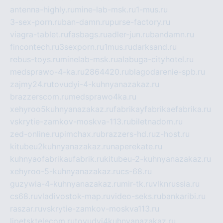
antenna-highly.ru
mine-lab-msk.ru
1-mus.ru
3-sex-porn.ru
ban-damn.ru
purse-factory.ru
viagra-tablet.ru
fasbags.ru
adler-jun.ru
bandamn.ru
fincontech.ru
3sexporn.ru
1mus.ru
darksand.ru
rebus-toys.ru
minelab-msk.ru
alabuga-cityhotel.ru
medsprawo-4-ka.ru
2864420.ru
blagodarenie-spb.ru
zajmy24.ru
tovudyi-4-kuhnyanazakaz.ru
brazzerscom.ru
medsprawo4ka.ru
xehyroo5kuhnyanazakaz.ru
fabrikayfabrikaefabrika.ru
vskrytie-zamkov-moskva-113.ru
biletnadom.ru
zed-online.ru
pimchax.ru
brazzers-hd.ru
z-host.ru
kitubeu2kuhnyanazakaz.ru
naperekate.ru
kuhnyaofabrikaufabrik.ru
kitubeu-2-kuhnyanazakaz.ru
xehyroo-5-kuhnyanazakaz.ru
cs-68.ru
guzywia-4-kuhnyanazakaz.ru
mir-tk.ru
vlknrussia.ru
cs68.ru
vladivostok-map.ru
video-seks.ru
bankaribi.ru
raszar.ru
vskrytie-zamkov-moskva113.ru
lipetsktelecom.ru
tovudyi4kuhnyanazakaz.ru