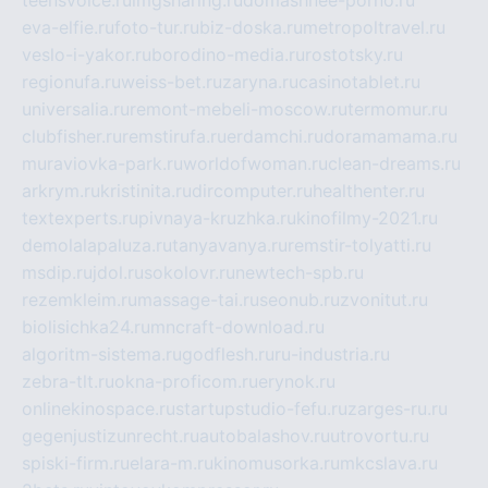
eva-elfie.ru
foto-tur.ru
biz-doska.ru
metropoltravel.ru
veslo-i-yakor.ru
borodino-media.ru
rostotsky.ru
regionufa.ru
weiss-bet.ru
zaryna.ru
casinotablet.ru
universalia.ru
remont-mebeli-moscow.ru
termomur.ru
clubfisher.ru
remstirufa.ru
erdamchi.ru
doramamama.ru
muraviovka-park.ru
worldofwoman.ru
clean-dreams.ru
arkrym.ru
kristinita.ru
dircomputer.ru
healthenter.ru
textexperts.ru
pivnaya-kruzhka.ru
kinofilmy-2021.ru
demolalapaluza.ru
tanyavanya.ru
remstir-tolyatti.ru
msdip.ru
jdol.ru
sokolovr.ru
newtech-spb.ru
rezemkleim.ru
massage-tai.ru
seonub.ru
zvonitut.ru
biolisichka24.ru
mncraft-download.ru
algoritm-sistema.ru
godflesh.ru
ru-industria.ru
zebra-tlt.ru
okna-proficom.ru
erynok.ru
onlinekinospace.ru
startupstudio-fefu.ru
zarges-ru.ru
gegenjustizunrecht.ru
autobalashov.ru
utrovortu.ru
spiski-firm.ru
elara-m.ru
kinomusorka.ru
mkcslava.ru