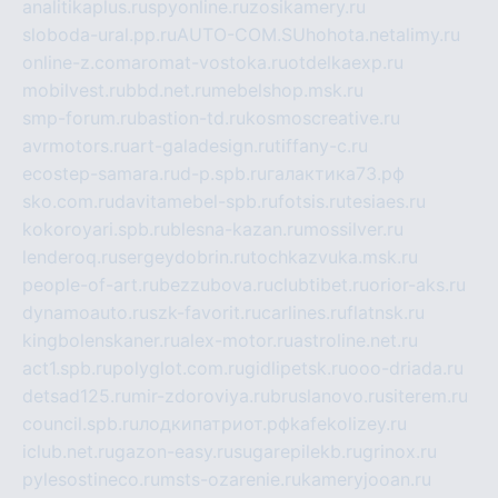
analitikaplus.ru
spyonline.ru
zosikamery.ru
sloboda-ural.pp.ru
AUTO-COM.SU
hohota.net
alimy.ru
online-z.com
aromat-vostoka.ru
otdelkaexp.ru
mobilvest.ru
bbd.net.ru
mebelshop.msk.ru
smp-forum.ru
bastion-td.ru
kosmoscreative.ru
avrmotors.ru
art-galadesign.ru
tiffany-c.ru
ecostep-samara.ru
d-p.spb.ru
галактика73.рф
sko.com.ru
davitamebel-spb.ru
fotsis.ru
tesiaes.ru
kokoroyari.spb.ru
blesna-kazan.ru
mossilver.ru
lenderoq.ru
sergeydobrin.ru
tochkazvuka.msk.ru
people-of-art.ru
bezzubova.ru
clubtibet.ru
orior-aks.ru
dynamoauto.ru
szk-favorit.ru
carlines.ru
flatnsk.ru
kingbolenskaner.ru
alex-motor.ru
astroline.net.ru
act1.spb.ru
polyglot.com.ru
gidlipetsk.ru
ooo-driada.ru
detsad125.ru
mir-zdoroviya.ru
bruslanovo.ru
siterem.ru
council.spb.ru
лодкипатриот.рф
kafekolizey.ru
iclub.net.ru
gazon-easy.ru
sugarepilekb.ru
grinox.ru
pylesostineco.ru
msts-ozarenie.ru
kameryjooan.ru