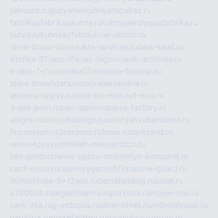
seksuzb.ru
guzywia4kuhnyanazakaz.ru
fabrikaofabrikaokuhny.ru
kuhnyaekuhnyaafabrika.ru
kuhnyaykuhnyayfabrika.ru
e-abis1c.ru
store-brawl-stars.ru
kts-services.ru
dark-sand.ru
sindika-01.ru
sp-life.ru
x-legion.ru
sib-archives.ru
e-abis-1-c.ru
sindika01.ru
venda-festival.ru
store-brawlstars.ru
dooraleksandria.ru
antenna-highly.ru
mine-lab-msk.ru
1-mus.ru
3-sex-porn.ru
ban-damn.ru
purse-factory.ru
viagra-tablet.ru
fasbags.ru
adler-jun.ru
bandamn.ru
fincontech.ru
3sexporn.ru
1mus.ru
darksand.ru
rebus-toys.ru
minelab-msk.ru
rtdco.ru
seo-prodvizhenie-sajtov-stroitelnyh-kompanij.ru
card-voice.ru
rulonnyygazon177.ru
snow-guard.ru
domizbrusa-9x12spb.ru
demaholding.ru
aalse.ru
a380club.ru
argentinamia.ru
perkoka.ru
movie-one.ru
perk-oka.ru
g-octopus.ru
sibarchives.ru
andreislyusar.ru
naruto-x.ru
pursefactory.ru
tor-lyubov-i-grom.ru