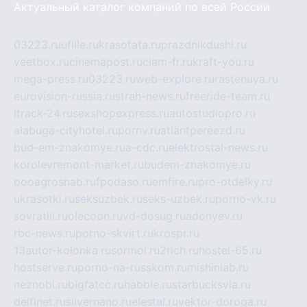
Актуальный каталог компаний по всей России
03223.ru
ufille.ru
krasotata.ru
prazdnikdushi.ru
veetbox.ru
cinemapost.ru
ciam-fr.ru
kraft-you.ru
mega-press.ru
03223.ru
web-explore.ru
rastenuya.ru
eurovision-russia.ru
strah-news.ru
freeride-team.ru
itrack-24.ru
sexshopexpress.ru
autostudiopro.ru
alabuga-cityhotel.ru
pornv.ru
atlantpereezd.ru
bud-em-znakomye.ru
a-cdc.ru
elektrostal-news.ru
korolevremont-market.ru
budem-znakomye.ru
oooagrosnab.ru
fpodaso.ru
emfire.ru
pro-otdelky.ru
ukrasotki.ru
seksuzbek.ru
seks-uzbek.ru
porno-vk.ru
sovratili.ru
olecoon.ru
vd-dosug.ru
adonyev.ru
rbc-news.ru
porno-skvirt.ru
krospr.ru
13autor-kolonka.ru
sormol.ru
2rich.ru
hostel-65.ru
hostserve.ru
porno-na-russkom.ru
mishinlab.ru
neznobi.ru
bigfatcc.ru
habble.ru
starbucksvia.ru
delfinet.ru
silvernano.ru
elestal.ru
vektor-doroga.ru