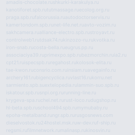
amadis-chocolate.ru
shkurki-karakulya.ru
kanotiforet.spb.ru
tutmassage.ru
ecolog.org.ru
praga.spb.ru
falcorussia.ru
autodoctorservis.ru
kamertondom.spb.ru
net-life.net.ru
avto-vozim.ru
sakhcamera.ru
alliance-electro.spb.ru
stroyavt.ru
controlweb1.ru
tdsak74.ru
kinzozo-ru.ru
kvotka.ru
iron-snab.ru
costa-bella.ru
eugrus.pp.ru
associaciya39.ru
primexpo.spb.ru
bezmorchin.ru
ia2.ru
cpt21.ru
ispecspb.ru
regahost.ru
kolosok-elita.ru
tae-kwon.ru
consrio.com.ru
insiam.ru
avegainfo.ru
archery161.ru
bigencyclica.ru
vlast16.ru
korru.net
sarmiento.spb.su
extelopedia.ru
lammin-suo.spb.ru
iskatour.spb.ru
snpi.org.ru
running-line.ru
krygeva-spa.ru
chel.net.ru
rust-loco.ru
dugshop.ru
hl-beta.spb.ru
school494.spb.ru
mymubaby.ru
epoha-metalband.ru
ngr.spb.ru
rusgosnews.com
dieselvostok.ru
24hostel.msk.ru
w-dev.ru
f-ship.ru
regsmi.ru
filmnetwork.ru
malinasp.ru
kinosvin.ru