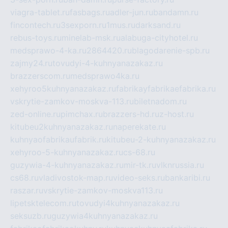
viagra-tablet.ru
fasbags.ru
adler-jun.ru
bandamn.ru
fincontech.ru
3sexporn.ru
1mus.ru
darksand.ru
rebus-toys.ru
minelab-msk.ru
alabuga-cityhotel.ru
medsprawo-4-ka.ru
2864420.ru
blagodarenie-spb.ru
zajmy24.ru
tovudyi-4-kuhnyanazakaz.ru
brazzerscom.ru
medsprawo4ka.ru
xehyroo5kuhnyanazakaz.ru
fabrikayfabrikaefabrika.ru
vskrytie-zamkov-moskva-113.ru
biletnadom.ru
zed-online.ru
pimchax.ru
brazzers-hd.ru
z-host.ru
kitubeu2kuhnyanazakaz.ru
naperekate.ru
kuhnyaofabrikaufabrik.ru
kitubeu-2-kuhnyanazakaz.ru
xehyroo-5-kuhnyanazakaz.ru
cs-68.ru
guzywia-4-kuhnyanazakaz.ru
mir-tk.ru
vlknrussia.ru
cs68.ru
vladivostok-map.ru
video-seks.ru
bankaribi.ru
raszar.ru
vskrytie-zamkov-moskva113.ru
lipetsktelecom.ru
tovudyi4kuhnyanazakaz.ru
seksuzb.ru
guzywia4kuhnyanazakaz.ru