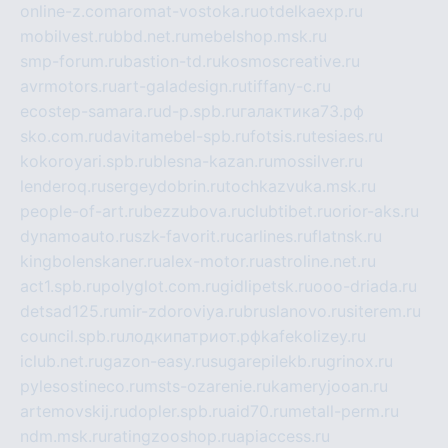
online-z.com
aromat-vostoka.ru
otdelkaexp.ru
mobilvest.ru
bbd.net.ru
mebelshop.msk.ru
smp-forum.ru
bastion-td.ru
kosmoscreative.ru
avrmotors.ru
art-galadesign.ru
tiffany-c.ru
ecostep-samara.ru
d-p.spb.ru
галактика73.рф
sko.com.ru
davitamebel-spb.ru
fotsis.ru
tesiaes.ru
kokoroyari.spb.ru
blesna-kazan.ru
mossilver.ru
lenderoq.ru
sergeydobrin.ru
tochkazvuka.msk.ru
people-of-art.ru
bezzubova.ru
clubtibet.ru
orior-aks.ru
dynamoauto.ru
szk-favorit.ru
carlines.ru
flatnsk.ru
kingbolenskaner.ru
alex-motor.ru
astroline.net.ru
act1.spb.ru
polyglot.com.ru
gidlipetsk.ru
ooo-driada.ru
detsad125.ru
mir-zdoroviya.ru
bruslanovo.ru
siterem.ru
council.spb.ru
лодкипатриот.рф
kafekolizey.ru
iclub.net.ru
gazon-easy.ru
sugarepilekb.ru
grinox.ru
pylesostineco.ru
msts-ozarenie.ru
kameryjooan.ru
artemovskij.ru
dopler.spb.ru
aid70.ru
metall-perm.ru
ndm.msk.ru
ratingzooshop.ru
apiaccess.ru