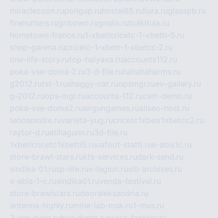
miraclecoon.ru
pongup.ru
hostel65.ru
liura.ru
glasspb.ru
firehunters.ru
gribowo.ru
gnalis.ru
bulkitula.ru
hometown-france.ru
1-xbeticricetc-1-xbetti-5.ru
shop-garena.ru
cricetc-1-xbetr-1-xbetcc-2.ru
one-life-story.ru
top-halyava.ru
accounts112.ru
poka-vse-doma-2.ru
3-d-file.ru
hahahaharms.ru
g2012.ru
tst-1.ru
shaggy-cat.ru
opsmgr.ru
ev-gallery.ru
g-2012.ru
ops-mgr.ru
accounts-112.ru
csm-demo.ru
poka-vse-doma2.ru
airgungames.ru
allseo-host.ru
tehosmotre.ru
varieta-yug.ru
cricetc1xbetr1xbetcc2.ru
raytor-d.ru
atillagunn.ru
3d-file.ru
1xbeticricetc1xbetti5.ru
uafoot-statti.ru
e-abis1c.ru
store-brawl-stars.ru
kts-services.ru
dark-sand.ru
sindika-01.ru
sp-life.ru
x-legion.ru
sib-archives.ru
e-abis-1-c.ru
sindika01.ru
venda-festival.ru
store-brawlstars.ru
dooraleksandria.ru
antenna-highly.ru
mine-lab-msk.ru
1-mus.ru
3-sex-porn.ru
ban-damn.ru
purse-factory.ru