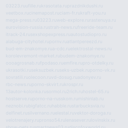
03223.ru
ufille.ru
krasotata.ru
prazdnikdushi.ru
veetbox.ru
cinemapost.ru
ciam-fr.ru
kraft-you.ru
mega-press.ru
03223.ru
web-explore.ru
rastenuya.ru
eurovision-russia.ru
strah-news.ru
freeride-team.ru
itrack-24.ru
sexshopexpress.ru
autostudiopro.ru
alabuga-cityhotel.ru
pornv.ru
atlantpereezd.ru
bud-em-znakomye.ru
a-cdc.ru
elektrostal-news.ru
korolevremont-market.ru
budem-znakomye.ru
oooagrosnab.ru
fpodaso.ru
emfire.ru
pro-otdelky.ru
ukrasotki.ru
seksuzbek.ru
seks-uzbek.ru
porno-vk.ru
sovratili.ru
olecoon.ru
vd-dosug.ru
adonyev.ru
rbc-news.ru
porno-skvirt.ru
krospr.ru
13autor-kolonka.ru
sormol.ru
2rich.ru
hostel-65.ru
hostserve.ru
porno-na-russkom.ru
mishinlab.ru
neznobi.ru
bigfatcc.ru
habble.ru
starbucksvia.ru
delfinet.ru
silvernano.ru
elestal.ru
vektor-doroga.ru
velotrenajery.ru
pronso54.ru
lenasever.ru
lovinskix.ru
show-pets.ru
smartnews03.ru
discofoxworld.ru