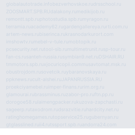
globalautotrade.info
bezverhovskoe.ru
drsschool.ru
ZOOSMART.SPB.RU
dalakony.ru
medikijob.ru
remontt.spb.ru
photostudia.spb.ru
myragon.ru
terramia.ru
academy62.ru
gardengallereya.ru
rti.com.ru
artem-news.ru
biserinca.ru
krasnodarkurort.com
imshowtv.ru
mebel-v-tule.ru
mobtopik.ru
pcsecurity.net.ru
tool-sib.ru
multimetrunit.ru
sp-tour.ru
fan-cs.ru
santeh-russia.ru
symbian9.net.ru
DSHAIR.RU
tmmotors.spb.ru
xjocuricopii.com
musavtomat.msk.ru
obustrojdom.ru
sovetcik.ru
ybaranovskaya.ru
ppknews.ru
cult-alshei.ru
JAPANRUSSIA.RU
proekciyamebel.ru
imper-finans.ru
rim.org.ru
glamourai.ru
brassminus.ru
zabor-pro.ru
ftn.pp.ru
dorogoe58.ru
laimengpacker.ru
kuzova-zapchasti.ru
sageerp.ru
taxodrom.ru
dsrazvitie.ru
hardcity.net.ru
ratinghomegames.ru
topservice25.ru
gubernyan.ru
gtglasslined.ru
ii4.ru
tssport.spb.ru
andorra24.com
blackwallstreet.ru
oboimos.ru
optim-doors.com.ru