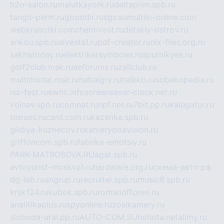
h2o-salon.ru
malutkayork.ru
deltaprim.spb.ru
tango-perm.ru
gooddir.ru
sgv.su
multiki-online.com
webkrasotki.com
cherinvest.ru
detskiy-ostrov.ru
ankou.spb.ru
alvesta1.ru
pdf-creator.ru
nix-files.org.ru
sakhatoday.ru
elektrikersymboler.ru
sputnikyes.ru
golf2club.msk.ru
aeforums.ru
zallclub.ru
multimodal.msk.ru
habaigry.ru
haikko.ru
sobakopedia.ru
isz-fest.ru
ewnc.info
screensaver-clock.net.ru
volnav.spb.ru
comnat.ru
npf.net.ru
7bit.pp.ru
kalugatur.ru
tesiaes.ru
card.com.ru
kazanka.spb.ru
gildiya-kuznecov.ru
kameryboavision.ru
griffoncom.spb.ru
fabrika-emotsiy.ru
PARK-MATROSOVA.RU
agat.spb.ru
avtoyurist-moskva1.ru
hardware.org.ru
схема-авто.рф
dg-lab.ru
angrup.ru
recruiter.spb.ru
music8.spb.ru
krsk124.ru
kubok.spb.ru
romanofforex.ru
analitikaplus.ru
spyonline.ru
zosikamery.ru
sloboda-ural.pp.ru
AUTO-COM.SU
hohota.net
alimy.ru