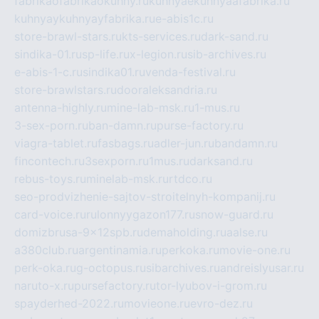
fabrikaofabrikaokuhny.ru
kuhnyaekuhnyaafabrika.ru
kuhnyaykuhnyayfabrika.ru
e-abis1c.ru
store-brawl-stars.ru
kts-services.ru
dark-sand.ru
sindika-01.ru
sp-life.ru
x-legion.ru
sib-archives.ru
e-abis-1-c.ru
sindika01.ru
venda-festival.ru
store-brawlstars.ru
dooraleksandria.ru
antenna-highly.ru
mine-lab-msk.ru
1-mus.ru
3-sex-porn.ru
ban-damn.ru
purse-factory.ru
viagra-tablet.ru
fasbags.ru
adler-jun.ru
bandamn.ru
fincontech.ru
3sexporn.ru
1mus.ru
darksand.ru
rebus-toys.ru
minelab-msk.ru
rtdco.ru
seo-prodvizhenie-sajtov-stroitelnyh-kompanij.ru
card-voice.ru
rulonnyygazon177.ru
snow-guard.ru
domizbrusa-9x12spb.ru
demaholding.ru
aalse.ru
a380club.ru
argentinamia.ru
perkoka.ru
movie-one.ru
perk-oka.ru
g-octopus.ru
sibarchives.ru
andreislyusar.ru
naruto-x.ru
pursefactory.ru
tor-lyubov-i-grom.ru
spayderhed-2022.ru
movieone.ru
evro-dez.ru