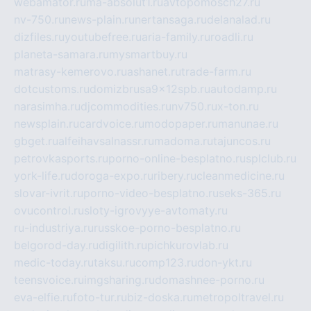
webamator.ru
ma-absolut1.ru
avtopomosch27.ru
nv-750.ru
news-plain.ru
nertansaga.ru
delanalad.ru
dizfiles.ru
youtubefree.ru
aria-family.ru
roadli.ru
planeta-samara.ru
mysmartbuy.ru
matrasy-kemerovo.ru
ashanet.ru
trade-farm.ru
dotcustoms.ru
domizbrusa9x12spb.ru
autodamp.ru
narasimha.ru
djcommodities.ru
nv750.ru
x-ton.ru
newsplain.ru
cardvoice.ru
modopaper.ru
manunae.ru
gbget.ru
alfeihavsalnassr.ru
madoma.ru
tajuncos.ru
petrovkasports.ru
porno-online-besplatno.ru
splclub.ru
york-life.ru
doroga-expo.ru
ribery.ru
cleanmedicine.ru
slovar-ivrit.ru
porno-video-besplatno.ru
seks-365.ru
ovucontrol.ru
sloty-igrovyye-avtomaty.ru
ru-industriya.ru
russkoe-porno-besplatno.ru
belgorod-day.ru
digilith.ru
pichkurovlab.ru
medic-today.ru
taksu.ru
comp123.ru
don-ykt.ru
teensvoice.ru
imgsharing.ru
domashnee-porno.ru
eva-elfie.ru
foto-tur.ru
biz-doska.ru
metropoltravel.ru