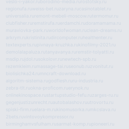
veslo-i-yakor.ru
borodino-media.ru
rostotsky.ru
regionufa.ru
weiss-bet.ru
zaryna.ru
casinotablet.ru
universalia.ru
remont-mebeli-moscow.ru
termomur.ru
clubfisher.ru
remstirufa.ru
erdamchi.ru
doramamama.ru
muraviovka-park.ru
worldofwoman.ru
clean-dreams.ru
arkrym.ru
kristinita.ru
dircomputer.ru
healthenter.ru
textexperts.ru
pivnaya-kruzhka.ru
kinofilmy-2021.ru
demolalapaluza.ru
tanyavanya.ru
remstir-tolyatti.ru
msdip.ru
jdol.ru
sokolovr.ru
newtech-spb.ru
rezemkleim.ru
massage-tai.ru
seonub.ru
zvonitut.ru
biolisichka24.ru
mncraft-download.ru
algoritm-sistema.ru
godflesh.ru
ru-industria.ru
zebra-tlt.ru
okna-proficom.ru
erynok.ru
onlinekinospace.ru
startupstudio-fefu.ru
zarges-ru.ru
gegenjustizunrecht.ru
autobalashov.ru
utrovortu.ru
spiski-firm.ru
elara-m.ru
kinomusorka.ru
mkcslava.ru
2bets.ru
vintovoykompressor.ru
birminghamvsfulham.ru
sarmat-komp.ru
pioneeri.ru