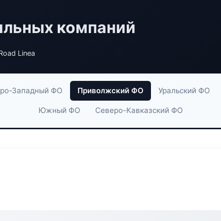
ильных компаний
Road Linea
ро-Западный ФО
Приволжский ФО
Уральский ФО
Южный ФО
Северо-Кавказский ФО