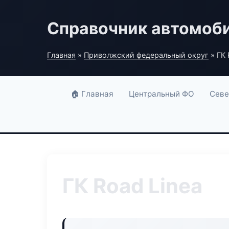
Справочник автомоб
Главная
»
Приволжский федеральный округ
» ГК 
🏠 Главная
Центральный ФО
Севе
ГК Road Linea