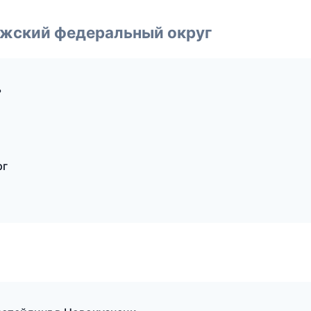
лжский федеральный округ
ь
рг