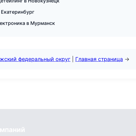
детейлинг в Новокузнецк
 Екатеринбург
электроника в Мурманск
лжский федеральный округ
|
Главная страница
→
омпаний