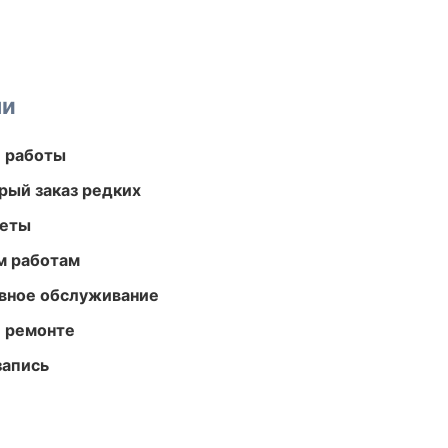
ми
е работы
рый заказ редких
меты
м работам
вное обслуживание
и ремонте
запись