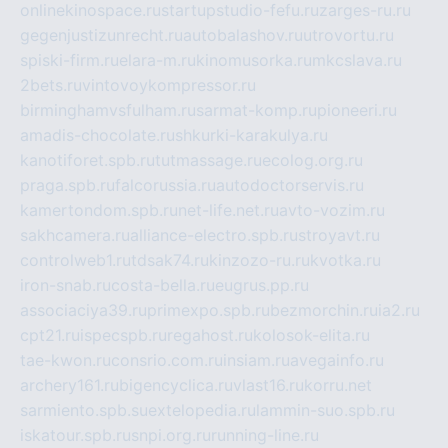
onlinekinospace.ru
startupstudio-fefu.ru
zarges-ru.ru
gegenjustizunrecht.ru
autobalashov.ru
utrovortu.ru
spiski-firm.ru
elara-m.ru
kinomusorka.ru
mkcslava.ru
2bets.ru
vintovoykompressor.ru
birminghamvsfulham.ru
sarmat-komp.ru
pioneeri.ru
amadis-chocolate.ru
shkurki-karakulya.ru
kanotiforet.spb.ru
tutmassage.ru
ecolog.org.ru
praga.spb.ru
falcorussia.ru
autodoctorservis.ru
kamertondom.spb.ru
net-life.net.ru
avto-vozim.ru
sakhcamera.ru
alliance-electro.spb.ru
stroyavt.ru
controlweb1.ru
tdsak74.ru
kinzozo-ru.ru
kvotka.ru
iron-snab.ru
costa-bella.ru
eugrus.pp.ru
associaciya39.ru
primexpo.spb.ru
bezmorchin.ru
ia2.ru
cpt21.ru
ispecspb.ru
regahost.ru
kolosok-elita.ru
tae-kwon.ru
consrio.com.ru
insiam.ru
avegainfo.ru
archery161.ru
bigencyclica.ru
vlast16.ru
korru.net
sarmiento.spb.su
extelopedia.ru
lammin-suo.spb.ru
iskatour.spb.ru
snpi.org.ru
running-line.ru