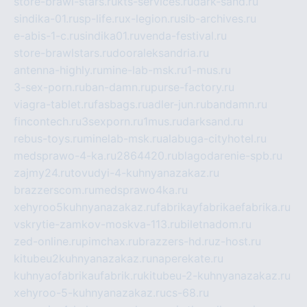
store-brawl-stars.ru
kts-services.ru
dark-sand.ru
sindika-01.ru
sp-life.ru
x-legion.ru
sib-archives.ru
e-abis-1-c.ru
sindika01.ru
venda-festival.ru
store-brawlstars.ru
dooraleksandria.ru
antenna-highly.ru
mine-lab-msk.ru
1-mus.ru
3-sex-porn.ru
ban-damn.ru
purse-factory.ru
viagra-tablet.ru
fasbags.ru
adler-jun.ru
bandamn.ru
fincontech.ru
3sexporn.ru
1mus.ru
darksand.ru
rebus-toys.ru
minelab-msk.ru
alabuga-cityhotel.ru
medsprawo-4-ka.ru
2864420.ru
blagodarenie-spb.ru
zajmy24.ru
tovudyi-4-kuhnyanazakaz.ru
brazzerscom.ru
medsprawo4ka.ru
xehyroo5kuhnyanazakaz.ru
fabrikayfabrikaefabrika.ru
vskrytie-zamkov-moskva-113.ru
biletnadom.ru
zed-online.ru
pimchax.ru
brazzers-hd.ru
z-host.ru
kitubeu2kuhnyanazakaz.ru
naperekate.ru
kuhnyaofabrikaufabrik.ru
kitubeu-2-kuhnyanazakaz.ru
xehyroo-5-kuhnyanazakaz.ru
cs-68.ru