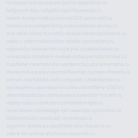
ru-industriya.ru
russkoe-porno-besplatno.ru
belgorod-day.ru
digilith.ru
pichkurovlab.ru
medic-today.ru
taksu.ru
comp123.ru
don-ykt.ru
teensvoice.ru
imgsharing.ru
domashnee-porno.ru
eva-elfie.ru
foto-tur.ru
biz-doska.ru
metropoltravel.ru
veslo-i-yakor.ru
borodino-media.ru
rostotsky.ru
regionufa.ru
weiss-bet.ru
zaryna.ru
casinotablet.ru
universalia.ru
remont-mebeli-moscow.ru
termomur.ru
clubfisher.ru
remstirufa.ru
erdamchi.ru
doramamama.ru
muraviovka-park.ru
worldofwoman.ru
clean-dreams.ru
arkrym.ru
kristinita.ru
dircomputer.ru
healthenter.ru
textexperts.ru
pivnaya-kruzhka.ru
kinofilmy-2021.ru
demolalapaluza.ru
tanyavanya.ru
remstir-tolyatti.ru
msdip.ru
jdol.ru
sokolovr.ru
newtech-spb.ru
rezemkleim.ru
massage-tai.ru
seonub.ru
zvonitut.ru
biolisichka24.ru
mncraft-download.ru
algoritm-sistema.ru
godflesh.ru
ru-industria.ru
zebra-tlt.ru
okna-proficom.ru
erynok.ru