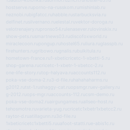
13autor-kolonka.ru
sormol.ru
2rich.ru
hostel-65.ru
hostserve.ru
porno-na-russkom.ru
mishinlab.ru
neznobi.ru
bigfatcc.ru
habble.ru
starbucksvia.ru
delfinet.ru
silvernano.ru
elestal.ru
vektor-doroga.ru
velotrenajery.ru
pronso54.ru
lenasever.ru
lovinskix.ru
show-pets.ru
smartnews03.ru
discofoxworld.ru
miraclecoon.ru
pongup.ru
hostel65.ru
liura.ru
glasspb.ru
firehunters.ru
gribowo.ru
gnalis.ru
bulkitula.ru
hometown-france.ru
1-xbeticricetc-1-xbetti-5.ru
shop-garena.ru
cricetc-1-xbetr-1-xbetcc-2.ru
one-life-story.ru
top-halyava.ru
accounts112.ru
poka-vse-doma-2.ru
3-d-file.ru
hahahaharms.ru
g2012.ru
tst-1.ru
shaggy-cat.ru
opsmgr.ru
ev-gallery.ru
g-2012.ru
ops-mgr.ru
accounts-112.ru
csm-demo.ru
poka-vse-doma2.ru
airgungames.ru
allseo-host.ru
tehosmotre.ru
varieta-yug.ru
cricetc1xbetr1xbetcc2.ru
raytor-d.ru
atillagunn.ru
3d-file.ru
1xbeticricetc1xbetti5.ru
uafoot-statti.ru
e-abis1c.ru