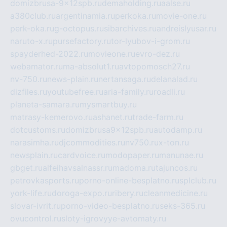
domizbrusa-9x12spb.ru
demaholding.ru
aalse.ru
a380club.ru
argentinamia.ru
perkoka.ru
movie-one.ru
perk-oka.ru
g-octopus.ru
sibarchives.ru
andreislyusar.ru
naruto-x.ru
pursefactory.ru
tor-lyubov-i-grom.ru
spayderhed-2022.ru
movieone.ru
evro-dez.ru
webamator.ru
ma-absolut1.ru
avtopomosch27.ru
nv-750.ru
news-plain.ru
nertansaga.ru
delanalad.ru
dizfiles.ru
youtubefree.ru
aria-family.ru
roadli.ru
planeta-samara.ru
mysmartbuy.ru
matrasy-kemerovo.ru
ashanet.ru
trade-farm.ru
dotcustoms.ru
domizbrusa9x12spb.ru
autodamp.ru
narasimha.ru
djcommodities.ru
nv750.ru
x-ton.ru
newsplain.ru
cardvoice.ru
modopaper.ru
manunae.ru
gbget.ru
alfeihavsalnassr.ru
madoma.ru
tajuncos.ru
petrovkasports.ru
porno-online-besplatno.ru
splclub.ru
york-life.ru
doroga-expo.ru
ribery.ru
cleanmedicine.ru
slovar-ivrit.ru
porno-video-besplatno.ru
seks-365.ru
ovucontrol.ru
sloty-igrovyye-avtomaty.ru