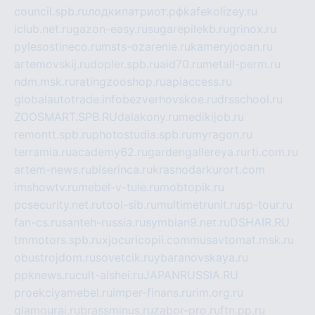
council.spb.ru
лодкипатриот.рф
kafekolizey.ru
iclub.net.ru
gazon-easy.ru
sugarepilekb.ru
grinox.ru
pylesostineco.ru
msts-ozarenie.ru
kameryjooan.ru
artemovskij.ru
dopler.spb.ru
aid70.ru
metall-perm.ru
ndm.msk.ru
ratingzooshop.ru
apiaccess.ru
globalautotrade.info
bezverhovskoe.ru
drsschool.ru
ZOOSMART.SPB.RU
dalakony.ru
medikijob.ru
remontt.spb.ru
photostudia.spb.ru
myragon.ru
terramia.ru
academy62.ru
gardengallereya.ru
rti.com.ru
artem-news.ru
biserinca.ru
krasnodarkurort.com
imshowtv.ru
mebel-v-tule.ru
mobtopik.ru
pcsecurity.net.ru
tool-sib.ru
multimetrunit.ru
sp-tour.ru
fan-cs.ru
santeh-russia.ru
symbian9.net.ru
DSHAIR.RU
tmmotors.spb.ru
xjocuricopii.com
musavtomat.msk.ru
obustrojdom.ru
sovetcik.ru
ybaranovskaya.ru
ppknews.ru
cult-alshei.ru
JAPANRUSSIA.RU
proekciyamebel.ru
imper-finans.ru
rim.org.ru
glamourai.ru
brassminus.ru
zabor-pro.ru
ftn.pp.ru