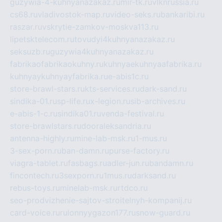
guzywia-4-kuhnyanazakaz.ru
mir-tk.ru
vlknrussia.ru
cs68.ru
vladivostok-map.ru
video-seks.ru
bankaribi.ru
raszar.ru
vskrytie-zamkov-moskva113.ru
lipetsktelecom.ru
tovudyi4kuhnyanazakaz.ru
seksuzb.ru
guzywia4kuhnyanazakaz.ru
fabrikaofabrikaokuhny.ru
kuhnyaekuhnyaafabrika.ru
kuhnyaykuhnyayfabrika.ru
e-abis1c.ru
store-brawl-stars.ru
kts-services.ru
dark-sand.ru
sindika-01.ru
sp-life.ru
x-legion.ru
sib-archives.ru
e-abis-1-c.ru
sindika01.ru
venda-festival.ru
store-brawlstars.ru
dooraleksandria.ru
antenna-highly.ru
mine-lab-msk.ru
1-mus.ru
3-sex-porn.ru
ban-damn.ru
purse-factory.ru
viagra-tablet.ru
fasbags.ru
adler-jun.ru
bandamn.ru
fincontech.ru
3sexporn.ru
1mus.ru
darksand.ru
rebus-toys.ru
minelab-msk.ru
rtdco.ru
seo-prodvizhenie-sajtov-stroitelnyh-kompanij.ru
card-voice.ru
rulonnyygazon177.ru
snow-guard.ru