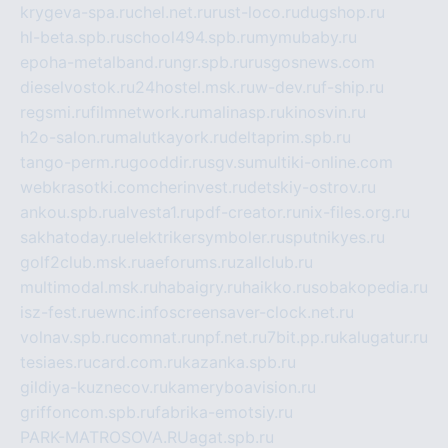
krygeva-spa.ru
chel.net.ru
rust-loco.ru
dugshop.ru
hl-beta.spb.ru
school494.spb.ru
mymubaby.ru
epoha-metalband.ru
ngr.spb.ru
rusgosnews.com
dieselvostok.ru
24hostel.msk.ru
w-dev.ru
f-ship.ru
regsmi.ru
filmnetwork.ru
malinasp.ru
kinosvin.ru
h2o-salon.ru
malutkayork.ru
deltaprim.spb.ru
tango-perm.ru
gooddir.ru
sgv.su
multiki-online.com
webkrasotki.com
cherinvest.ru
detskiy-ostrov.ru
ankou.spb.ru
alvesta1.ru
pdf-creator.ru
nix-files.org.ru
sakhatoday.ru
elektrikersymboler.ru
sputnikyes.ru
golf2club.msk.ru
aeforums.ru
zallclub.ru
multimodal.msk.ru
habaigry.ru
haikko.ru
sobakopedia.ru
isz-fest.ru
ewnc.info
screensaver-clock.net.ru
volnav.spb.ru
comnat.ru
npf.net.ru
7bit.pp.ru
kalugatur.ru
tesiaes.ru
card.com.ru
kazanka.spb.ru
gildiya-kuznecov.ru
kameryboavision.ru
griffoncom.spb.ru
fabrika-emotsiy.ru
PARK-MATROSOVA.RU
agat.spb.ru