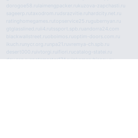
dorogoe58.ru
laimengpacker.ru
kuzova-zapchasti.ru
sageerp.ru
taxodrom.ru
dsrazvitie.ru
hardcity.net.ru
ratinghomegames.ru
topservice25.ru
gubernyan.ru
gtglasslined.ru
ii4.ru
tssport.spb.ru
andorra24.com
blackwallstreet.ru
oboimos.ru
optim-doors.com.ru
ikuch.ru
nycr.org.ru
npa21.ru
vremya-ch.spb.ru
desert000.ru
ivtorgi.ru
ifiori.ru
catalog-statei.ru
dcv.org.ru
spetsmaster174.ru
ipkameryhiseeu.ru
dum26.ru
ruspol.spb.ru
fr-opendp.ru
kam-solnyshko.ru
cheyenne-arapaho.ru
sevzapmetal.spb.ru
ted-lapidus.spb.ru
parasite-eliminator.ru
sigma-complete.ru
modernworld.ru
dama-moda.ru
eholot-group.ru
sk-nvkz.ru
DRONGOLD.RU
democratia2.ru
i-farmer.ru
mass-sport.org
jablonex.spb.ru
bookmess.ru
linkword.ru
refineua.com.ru
cs-spec.net.ru
altay-mebel.ru
DNK-THEATRE.RU
mechaniks.spb.ru
ipcamtechage.ru
skosta.ru
a-sun.ru
stroy-ldsp.ru
snowlands.org.ru