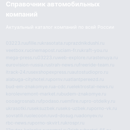
Справочник автомобильных
компаний
Актуальный каталог компаний по всей России
03223.ru
ufille.ru
krasotata.ru
prazdnikdushi.ru
veetbox.ru
cinemapost.ru
ciam-fr.ru
kraft-you.ru
mega-press.ru
03223.ru
web-explore.ru
rastenuya.ru
eurovision-russia.ru
strah-news.ru
freeride-team.ru
itrack-24.ru
sexshopexpress.ru
autostudiopro.ru
alabuga-cityhotel.ru
pornv.ru
atlantpereezd.ru
bud-em-znakomye.ru
a-cdc.ru
elektrostal-news.ru
korolevremont-market.ru
budem-znakomye.ru
oooagrosnab.ru
fpodaso.ru
emfire.ru
pro-otdelky.ru
ukrasotki.ru
seksuzbek.ru
seks-uzbek.ru
porno-vk.ru
sovratili.ru
olecoon.ru
vd-dosug.ru
adonyev.ru
rbc-news.ru
porno-skvirt.ru
krospr.ru