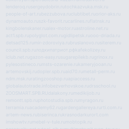
lenderoq.ru
sergeydobrin.ru
tochkazvuka.msk.ru
people-of-art.ru
bezzubova.ru
clubtibet.ru
orior-aks.ru
dynamoauto.ru
szk-favorit.ru
carlines.ru
flatnsk.ru
kingbolenskaner.ru
alex-motor.ru
astroline.net.ru
act1.spb.ru
polyglot.com.ru
gidlipetsk.ru
ooo-driada.ru
detsad125.ru
mir-zdoroviya.ru
bruslanovo.ru
siterem.ru
council.spb.ru
лодкипатриот.рф
kafekolizey.ru
iclub.net.ru
gazon-easy.ru
sugarepilekb.ru
grinox.ru
pylesostineco.ru
msts-ozarenie.ru
kameryjooan.ru
artemovskij.ru
dopler.spb.ru
aid70.ru
metall-perm.ru
ndm.msk.ru
ratingzooshop.ru
apiaccess.ru
globalautotrade.info
bezverhovskoe.ru
drsschool.ru
ZOOSMART.SPB.RU
dalakony.ru
medikijob.ru
remontt.spb.ru
photostudia.spb.ru
myragon.ru
terramia.ru
academy62.ru
gardengallereya.ru
rti.com.ru
artem-news.ru
biserinca.ru
krasnodarkurort.com
imshowtv.ru
mebel-v-tule.ru
mobtopik.ru