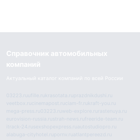
Справочник автомобильных
компаний
Актуальный каталог компаний по всей России
03223.ru
ufille.ru
krasotata.ru
prazdnikdushi.ru
veetbox.ru
cinemapost.ru
ciam-fr.ru
kraft-you.ru
mega-press.ru
03223.ru
web-explore.ru
rastenuya.ru
eurovision-russia.ru
strah-news.ru
freeride-team.ru
itrack-24.ru
sexshopexpress.ru
autostudiopro.ru
alabuga-cityhotel.ru
pornv.ru
atlantpereezd.ru