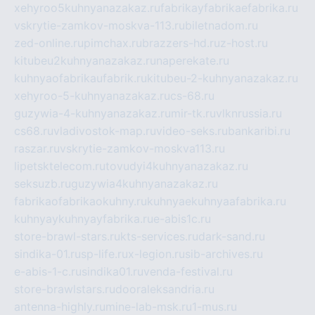
xehyroo5kuhnyanazakaz.ru
fabrikayfabrikaefabrika.ru
vskrytie-zamkov-moskva-113.ru
biletnadom.ru
zed-online.ru
pimchax.ru
brazzers-hd.ru
z-host.ru
kitubeu2kuhnyanazakaz.ru
naperekate.ru
kuhnyaofabrikaufabrik.ru
kitubeu-2-kuhnyanazakaz.ru
xehyroo-5-kuhnyanazakaz.ru
cs-68.ru
guzywia-4-kuhnyanazakaz.ru
mir-tk.ru
vlknrussia.ru
cs68.ru
vladivostok-map.ru
video-seks.ru
bankaribi.ru
raszar.ru
vskrytie-zamkov-moskva113.ru
lipetsktelecom.ru
tovudyi4kuhnyanazakaz.ru
seksuzb.ru
guzywia4kuhnyanazakaz.ru
fabrikaofabrikaokuhny.ru
kuhnyaekuhnyaafabrika.ru
kuhnyaykuhnyayfabrika.ru
e-abis1c.ru
store-brawl-stars.ru
kts-services.ru
dark-sand.ru
sindika-01.ru
sp-life.ru
x-legion.ru
sib-archives.ru
e-abis-1-c.ru
sindika01.ru
venda-festival.ru
store-brawlstars.ru
dooraleksandria.ru
antenna-highly.ru
mine-lab-msk.ru
1-mus.ru