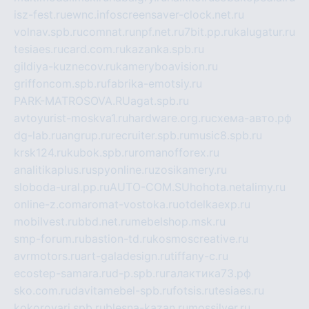
isz-fest.ru
ewnc.info
screensaver-clock.net.ru
volnav.spb.ru
comnat.ru
npf.net.ru
7bit.pp.ru
kalugatur.ru
tesiaes.ru
card.com.ru
kazanka.spb.ru
gildiya-kuznecov.ru
kameryboavision.ru
griffoncom.spb.ru
fabrika-emotsiy.ru
PARK-MATROSOVA.RU
agat.spb.ru
avtoyurist-moskva1.ru
hardware.org.ru
схема-авто.рф
dg-lab.ru
angrup.ru
recruiter.spb.ru
music8.spb.ru
krsk124.ru
kubok.spb.ru
romanofforex.ru
analitikaplus.ru
spyonline.ru
zosikamery.ru
sloboda-ural.pp.ru
AUTO-COM.SU
hohota.net
alimy.ru
online-z.com
aromat-vostoka.ru
otdelkaexp.ru
mobilvest.ru
bbd.net.ru
mebelshop.msk.ru
smp-forum.ru
bastion-td.ru
kosmoscreative.ru
avrmotors.ru
art-galadesign.ru
tiffany-c.ru
ecostep-samara.ru
d-p.spb.ru
галактика73.рф
sko.com.ru
davitamebel-spb.ru
fotsis.ru
tesiaes.ru
kokoroyari.spb.ru
blesna-kazan.ru
mossilver.ru