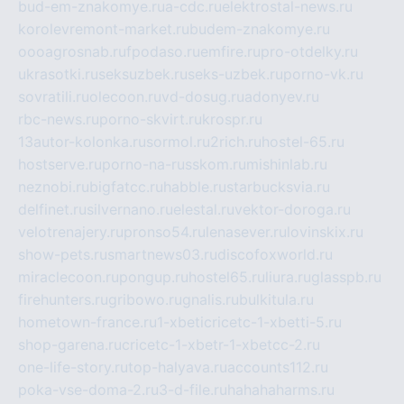
bud-em-znakomye.ru
a-cdc.ru
elektrostal-news.ru
korolevremont-market.ru
budem-znakomye.ru
oooagrosnab.ru
fpodaso.ru
emfire.ru
pro-otdelky.ru
ukrasotki.ru
seksuzbek.ru
seks-uzbek.ru
porno-vk.ru
sovratili.ru
olecoon.ru
vd-dosug.ru
adonyev.ru
rbc-news.ru
porno-skvirt.ru
krospr.ru
13autor-kolonka.ru
sormol.ru
2rich.ru
hostel-65.ru
hostserve.ru
porno-na-russkom.ru
mishinlab.ru
neznobi.ru
bigfatcc.ru
habble.ru
starbucksvia.ru
delfinet.ru
silvernano.ru
elestal.ru
vektor-doroga.ru
velotrenajery.ru
pronso54.ru
lenasever.ru
lovinskix.ru
show-pets.ru
smartnews03.ru
discofoxworld.ru
miraclecoon.ru
pongup.ru
hostel65.ru
liura.ru
glasspb.ru
firehunters.ru
gribowo.ru
gnalis.ru
bulkitula.ru
hometown-france.ru
1-xbeticricetc-1-xbetti-5.ru
shop-garena.ru
cricetc-1-xbetr-1-xbetcc-2.ru
one-life-story.ru
top-halyava.ru
accounts112.ru
poka-vse-doma-2.ru
3-d-file.ru
hahahaharms.ru