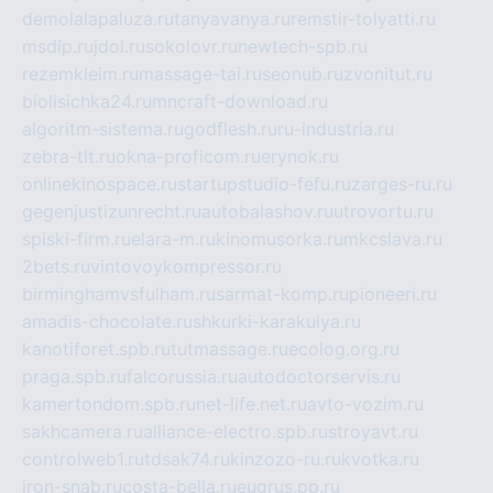
demolalapaluza.ru
tanyavanya.ru
remstir-tolyatti.ru
msdip.ru
jdol.ru
sokolovr.ru
newtech-spb.ru
rezemkleim.ru
massage-tai.ru
seonub.ru
zvonitut.ru
biolisichka24.ru
mncraft-download.ru
algoritm-sistema.ru
godflesh.ru
ru-industria.ru
zebra-tlt.ru
okna-proficom.ru
erynok.ru
onlinekinospace.ru
startupstudio-fefu.ru
zarges-ru.ru
gegenjustizunrecht.ru
autobalashov.ru
utrovortu.ru
spiski-firm.ru
elara-m.ru
kinomusorka.ru
mkcslava.ru
2bets.ru
vintovoykompressor.ru
birminghamvsfulham.ru
sarmat-komp.ru
pioneeri.ru
amadis-chocolate.ru
shkurki-karakulya.ru
kanotiforet.spb.ru
tutmassage.ru
ecolog.org.ru
praga.spb.ru
falcorussia.ru
autodoctorservis.ru
kamertondom.spb.ru
net-life.net.ru
avto-vozim.ru
sakhcamera.ru
alliance-electro.spb.ru
stroyavt.ru
controlweb1.ru
tdsak74.ru
kinzozo-ru.ru
kvotka.ru
iron-snab.ru
costa-bella.ru
eugrus.pp.ru