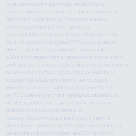
3-sex-porn.ru
ban-damn.ru
purse-factory.ru
viagra-tablet.ru
fasbags.ru
adler-jun.ru
bandamn.ru
fincontech.ru
3sexporn.ru
1mus.ru
darksand.ru
rebus-toys.ru
minelab-msk.ru
rtdco.ru
seo-prodvizhenie-sajtov-stroitelnyh-kompanij.ru
card-voice.ru
rulonnyygazon177.ru
snow-guard.ru
domizbrusa-9x12spb.ru
demaholding.ru
aalse.ru
a380club.ru
argentinamia.ru
perkoka.ru
movie-one.ru
perk-oka.ru
g-octopus.ru
sibarchives.ru
andreislyusar.ru
naruto-x.ru
pursefactory.ru
tor-lyubov-i-grom.ru
spayderhed-2022.ru
movieone.ru
evro-dez.ru
webamator.ru
ma-absolut1.ru
avtopomosch27.ru
nv-750.ru
news-plain.ru
nertansaga.ru
delanalad.ru
dizfiles.ru
youtubefree.ru
aria-family.ru
roadli.ru
planeta-samara.ru
mysmartbuy.ru
matrasy-kemerovo.ru
ashanet.ru
trade-farm.ru
dotcustoms.ru
domizbrusa9x12spb.ru
autodamp.ru
narasimha.ru
djcommodities.ru
nv750.ru
x-ton.ru