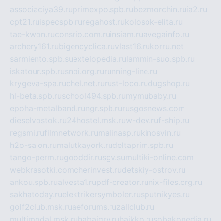
associaciya39.ru
primexpo.spb.ru
bezmorchin.ru
ia2.ru
cpt21.ru
ispecspb.ru
regahost.ru
kolosok-elita.ru
tae-kwon.ru
consrio.com.ru
insiam.ru
avegainfo.ru
archery161.ru
bigencyclica.ru
vlast16.ru
korru.net
sarmiento.spb.su
extelopedia.ru
lammin-suo.spb.ru
iskatour.spb.ru
snpi.org.ru
running-line.ru
krygeva-spa.ru
chel.net.ru
rust-loco.ru
dugshop.ru
hl-beta.spb.ru
school494.spb.ru
mymubaby.ru
epoha-metalband.ru
ngr.spb.ru
rusgosnews.com
dieselvostok.ru
24hostel.msk.ru
w-dev.ru
f-ship.ru
regsmi.ru
filmnetwork.ru
malinasp.ru
kinosvin.ru
h2o-salon.ru
malutkayork.ru
deltaprim.spb.ru
tango-perm.ru
gooddir.ru
sgv.su
multiki-online.com
webkrasotki.com
cherinvest.ru
detskiy-ostrov.ru
ankou.spb.ru
alvesta1.ru
pdf-creator.ru
nix-files.org.ru
sakhatoday.ru
elektrikersymboler.ru
sputnikyes.ru
golf2club.msk.ru
aeforums.ru
zallclub.ru
multimodal.msk.ru
habaigry.ru
haikko.ru
sobakopedia.ru