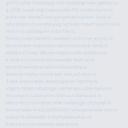
g2012.ru
tst-1.ru
shaggy-cat.ru
opsmgr.ru
ev-gallery.ru
g-2012.ru
ops-mgr.ru
accounts-112.ru
csm-demo.ru
poka-vse-doma2.ru
airgungames.ru
allseo-host.ru
tehosmotre.ru
varieta-yug.ru
cricetc1xbetr1xbetcc2.ru
raytor-d.ru
atillagunn.ru
3d-file.ru
1xbeticricetc1xbetti5.ru
uafoot-statti.ru
e-abis1c.ru
store-brawl-stars.ru
kts-services.ru
dark-sand.ru
sindika-01.ru
sp-life.ru
x-legion.ru
sib-archives.ru
e-abis-1-c.ru
sindika01.ru
venda-festival.ru
store-brawlstars.ru
dooraleksandria.ru
antenna-highly.ru
mine-lab-msk.ru
1-mus.ru
3-sex-porn.ru
ban-damn.ru
purse-factory.ru
viagra-tablet.ru
fasbags.ru
adler-jun.ru
bandamn.ru
fincontech.ru
3sexporn.ru
1mus.ru
darksand.ru
rebus-toys.ru
minelab-msk.ru
alabuga-cityhotel.ru
medsprawo-4-ka.ru
2864420.ru
blagodarenie-spb.ru
zajmy24.ru
tovudyi-4-kuhnyanazakaz.ru
brazzerscom.ru
medsprawo4ka.ru