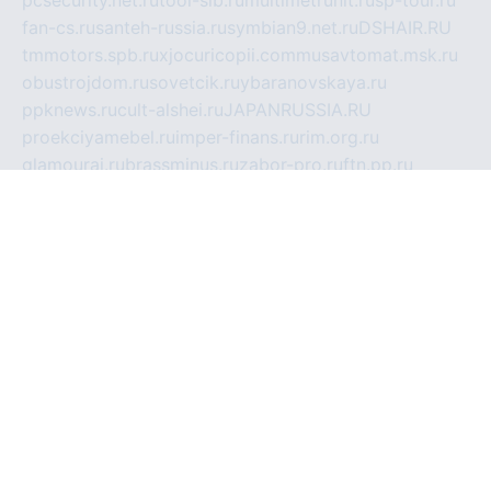
pcsecurity.net.ru
tool-sib.ru
multimetrunit.ru
sp-tour.ru
fan-cs.ru
santeh-russia.ru
symbian9.net.ru
DSHAIR.RU
tmmotors.spb.ru
xjocuricopii.com
musavtomat.msk.ru
obustrojdom.ru
sovetcik.ru
ybaranovskaya.ru
ppknews.ru
cult-alshei.ru
JAPANRUSSIA.RU
proekciyamebel.ru
imper-finans.ru
rim.org.ru
glamourai.ru
brassminus.ru
zabor-pro.ru
ftn.pp.ru
dorogoe58.ru
laimengpacker.ru
kuzova-zapchasti.ru
sageerp.ru
taxodrom.ru
dsrazvitie.ru
hardcity.net.ru
ratinghomegames.ru
topservice25.ru
gubernyan.ru
gtglasslined.ru
ii4.ru
tssport.spb.ru
andorra24.com
blackwallstreet.ru
oboimos.ru
optim-doors.com.ru
ikuch.ru
nycr.org.ru
npa21.ru
vremya-ch.spb.ru
desert000.ru
ivtorgi.ru
ifiori.ru
catalog-statei.ru
dcv.org.ru
spetsmaster174.ru
ipkameryhiseeu.ru
dum26.ru
ruspol.spb.ru
fr-opendp.ru
kam-solnyshko.ru
cheyenne-arapaho.ru
sevzapmetal.spb.ru
ted-lapidus.spb.ru
parasite-eliminator.ru