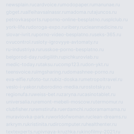
newsplain.ru
cardvoice.ru
modopaper.ru
manunae.ru
gbget.ru
alfeihavsalnassr.ru
madoma.ru
tajuncos.ru
petrovkasports.ru
porno-online-besplatno.ru
splclub.ru
york-life.ru
doroga-expo.ru
ribery.ru
cleanmedicine.ru
slovar-ivrit.ru
porno-video-besplatno.ru
seks-365.ru
ovucontrol.ru
sloty-igrovyye-avtomaty.ru
ru-industriya.ru
russkoe-porno-besplatno.ru
belgorod-day.ru
digilith.ru
pichkurovlab.ru
medic-today.ru
taksu.ru
comp123.ru
don-ykt.ru
teensvoice.ru
imgsharing.ru
domashnee-porno.ru
eva-elfie.ru
foto-tur.ru
biz-doska.ru
metropoltravel.ru
veslo-i-yakor.ru
borodino-media.ru
rostotsky.ru
regionufa.ru
weiss-bet.ru
zaryna.ru
casinotablet.ru
universalia.ru
remont-mebeli-moscow.ru
termomur.ru
clubfisher.ru
remstirufa.ru
erdamchi.ru
doramamama.ru
muraviovka-park.ru
worldofwoman.ru
clean-dreams.ru
arkrym.ru
kristinita.ru
dircomputer.ru
healthenter.ru
textexperts.ru
pivnaya-kruzhka.ru
kinofilmy-2021.ru