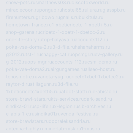
show-pets.ru
smartnews03.ru
discofoxworld.ru
miraclecoon.ru
pongup.ru
hostel65.ru
liura.ru
glasspb.ru
firehunters.ru
gribowo.ru
gnalis.ru
bulkitula.ru
hometown-france.ru
1-xbeticricetc-1-xbetti-5.ru
shop-garena.ru
cricetc-1-xbetr-1-xbetcc-2.ru
one-life-story.ru
top-halyava.ru
accounts112.ru
poka-vse-doma-2.ru
3-d-file.ru
hahahaharms.ru
g2012.ru
tst-1.ru
shaggy-cat.ru
opsmgr.ru
ev-gallery.ru
g-2012.ru
ops-mgr.ru
accounts-112.ru
csm-demo.ru
poka-vse-doma2.ru
airgungames.ru
allseo-host.ru
tehosmotre.ru
varieta-yug.ru
cricetc1xbetr1xbetcc2.ru
raytor-d.ru
atillagunn.ru
3d-file.ru
1xbeticricetc1xbetti5.ru
uafoot-statti.ru
e-abis1c.ru
store-brawl-stars.ru
kts-services.ru
dark-sand.ru
sindika-01.ru
sp-life.ru
x-legion.ru
sib-archives.ru
e-abis-1-c.ru
sindika01.ru
venda-festival.ru
store-brawlstars.ru
dooraleksandria.ru
antenna-highly.ru
mine-lab-msk.ru
1-mus.ru