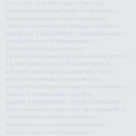
3-sex-porn.ru
ban-damn.ru
purse-factory.ru
viagra-tablet.ru
fasbags.ru
adler-jun.ru
bandamn.ru
fincontech.ru
3sexporn.ru
1mus.ru
darksand.ru
rebus-toys.ru
minelab-msk.ru
alabuga-cityhotel.ru
medsprawo-4-ka.ru
2864420.ru
blagodarenie-spb.ru
zajmy24.ru
tovudyi-4-kuhnyanazakaz.ru
brazzerscom.ru
medsprawo4ka.ru
xehyroo5kuhnyanazakaz.ru
fabrikayfabrikaefabrika.ru
vskrytie-zamkov-moskva-113.ru
biletnadom.ru
zed-online.ru
pimchax.ru
brazzers-hd.ru
z-host.ru
kitubeu2kuhnyanazakaz.ru
naperekate.ru
kuhnyaofabrikaufabrik.ru
kitubeu-2-kuhnyanazakaz.ru
xehyroo-5-kuhnyanazakaz.ru
cs-68.ru
guzywia-4-kuhnyanazakaz.ru
mir-tk.ru
vlknrussia.ru
cs68.ru
vladivostok-map.ru
video-seks.ru
bankaribi.ru
raszar.ru
vskrytie-zamkov-moskva113.ru
lipetsktelecom.ru
tovudyi4kuhnyanazakaz.ru
seksuzb.ru
guzywia4kuhnyanazakaz.ru