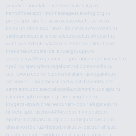
amadis-chocolate.ru
shkurki-karakulya.ru
kanotiforet.spb.ru
tutmassage.ru
ecolog.org.ru
praga.spb.ru
falcorussia.ru
autodoctorservis.ru
kamertondom.spb.ru
net-life.net.ru
avto-vozim.ru
sakhcamera.ru
alliance-electro.spb.ru
stroyavt.ru
controlweb1.ru
tdsak74.ru
kinzozo-ru.ru
kvotka.ru
iron-snab.ru
costa-bella.ru
eugrus.pp.ru
associaciya39.ru
primexpo.spb.ru
bezmorchin.ru
ia2.ru
cpt21.ru
ispecspb.ru
regahost.ru
kolosok-elita.ru
tae-kwon.ru
consrio.com.ru
insiam.ru
avegainfo.ru
archery161.ru
bigencyclica.ru
vlast16.ru
korru.net
sarmiento.spb.su
extelopedia.ru
lammin-suo.spb.ru
iskatour.spb.ru
snpi.org.ru
running-line.ru
krygeva-spa.ru
chel.net.ru
rust-loco.ru
dugshop.ru
hl-beta.spb.ru
school494.spb.ru
mymubaby.ru
epoha-metalband.ru
ngr.spb.ru
rusgosnews.com
dieselvostok.ru
24hostel.msk.ru
w-dev.ru
f-ship.ru
regsmi.ru
filmnetwork.ru
malinasp.ru
kinosvin.ru