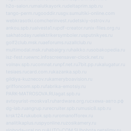
h2o-salon.ru
malutkayork.ru
deltaprim.spb.ru
tango-perm.ru
gooddir.ru
sgv.su
multiki-online.com
webkrasotki.com
cherinvest.ru
detskiy-ostrov.ru
ankou.spb.ru
alvesta1.ru
pdf-creator.ru
nix-files.org.ru
sakhatoday.ru
elektrikersymboler.ru
sputnikyes.ru
golf2club.msk.ru
aeforums.ru
zallclub.ru
multimodal.msk.ru
habaigry.ru
haikko.ru
sobakopedia.ru
isz-fest.ru
ewnc.info
screensaver-clock.net.ru
volnav.spb.ru
comnat.ru
npf.net.ru
7bit.pp.ru
kalugatur.ru
tesiaes.ru
card.com.ru
kazanka.spb.ru
gildiya-kuznecov.ru
kameryboavision.ru
griffoncom.spb.ru
fabrika-emotsiy.ru
PARK-MATROSOVA.RU
agat.spb.ru
avtoyurist-moskva1.ru
hardware.org.ru
схема-авто.рф
dg-lab.ru
angrup.ru
recruiter.spb.ru
music8.spb.ru
krsk124.ru
kubok.spb.ru
romanofforex.ru
analitikaplus.ru
spyonline.ru
zosikamery.ru
sloboda-ural.pp.ru
AUTO-COM.SU
hohota.net
alimy.ru