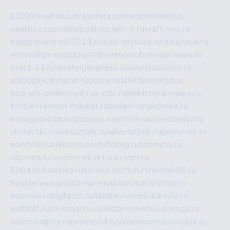
03223.ru
ufille.ru
krasotata.ru
prazdnikdushi.ru
veetbox.ru
cinemapost.ru
ciam-fr.ru
kraft-you.ru
mega-press.ru
03223.ru
web-explore.ru
rastenuya.ru
eurovision-russia.ru
strah-news.ru
freeride-team.ru
itrack-24.ru
sexshopexpress.ru
autostudiopro.ru
alabuga-cityhotel.ru
pornv.ru
atlantpereezd.ru
bud-em-znakomye.ru
a-cdc.ru
elektrostal-news.ru
korolevremont-market.ru
budem-znakomye.ru
oooagrosnab.ru
fpodaso.ru
emfire.ru
pro-otdelky.ru
ukrasotki.ru
seksuzbek.ru
seks-uzbek.ru
porno-vk.ru
sovratili.ru
olecoon.ru
vd-dosug.ru
adonyev.ru
rbc-news.ru
porno-skvirt.ru
krospr.ru
13autor-kolonka.ru
sormol.ru
2rich.ru
hostel-65.ru
hostserve.ru
porno-na-russkom.ru
mishinlab.ru
neznobi.ru
bigfatcc.ru
habble.ru
starbucksvia.ru
delfinet.ru
silvernano.ru
elestal.ru
vektor-doroga.ru
velotrenajery.ru
pronso54.ru
lenasever.ru
lovinskix.ru