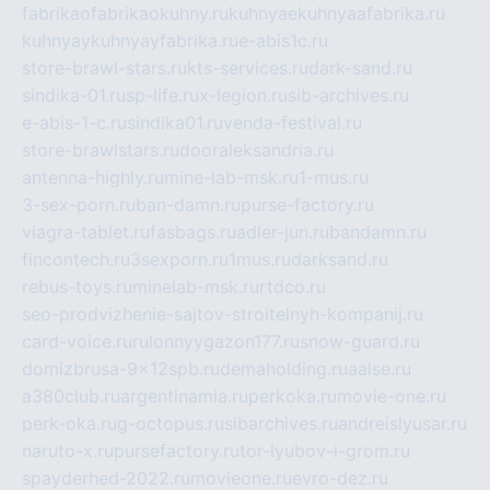
fabrikaofabrikaokuhny.ru
kuhnyaekuhnyaafabrika.ru
kuhnyaykuhnyayfabrika.ru
e-abis1c.ru
store-brawl-stars.ru
kts-services.ru
dark-sand.ru
sindika-01.ru
sp-life.ru
x-legion.ru
sib-archives.ru
e-abis-1-c.ru
sindika01.ru
venda-festival.ru
store-brawlstars.ru
dooraleksandria.ru
antenna-highly.ru
mine-lab-msk.ru
1-mus.ru
3-sex-porn.ru
ban-damn.ru
purse-factory.ru
viagra-tablet.ru
fasbags.ru
adler-jun.ru
bandamn.ru
fincontech.ru
3sexporn.ru
1mus.ru
darksand.ru
rebus-toys.ru
minelab-msk.ru
rtdco.ru
seo-prodvizhenie-sajtov-stroitelnyh-kompanij.ru
card-voice.ru
rulonnyygazon177.ru
snow-guard.ru
domizbrusa-9x12spb.ru
demaholding.ru
aalse.ru
a380club.ru
argentinamia.ru
perkoka.ru
movie-one.ru
perk-oka.ru
g-octopus.ru
sibarchives.ru
andreislyusar.ru
naruto-x.ru
pursefactory.ru
tor-lyubov-i-grom.ru
spayderhed-2022.ru
movieone.ru
evro-dez.ru