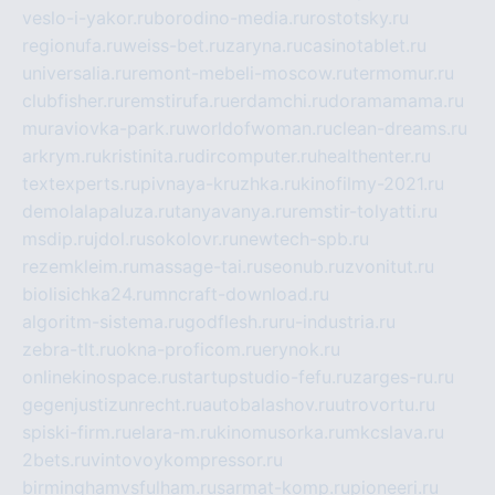
veslo-i-yakor.ru
borodino-media.ru
rostotsky.ru
regionufa.ru
weiss-bet.ru
zaryna.ru
casinotablet.ru
universalia.ru
remont-mebeli-moscow.ru
termomur.ru
clubfisher.ru
remstirufa.ru
erdamchi.ru
doramamama.ru
muraviovka-park.ru
worldofwoman.ru
clean-dreams.ru
arkrym.ru
kristinita.ru
dircomputer.ru
healthenter.ru
textexperts.ru
pivnaya-kruzhka.ru
kinofilmy-2021.ru
demolalapaluza.ru
tanyavanya.ru
remstir-tolyatti.ru
msdip.ru
jdol.ru
sokolovr.ru
newtech-spb.ru
rezemkleim.ru
massage-tai.ru
seonub.ru
zvonitut.ru
biolisichka24.ru
mncraft-download.ru
algoritm-sistema.ru
godflesh.ru
ru-industria.ru
zebra-tlt.ru
okna-proficom.ru
erynok.ru
onlinekinospace.ru
startupstudio-fefu.ru
zarges-ru.ru
gegenjustizunrecht.ru
autobalashov.ru
utrovortu.ru
spiski-firm.ru
elara-m.ru
kinomusorka.ru
mkcslava.ru
2bets.ru
vintovoykompressor.ru
birminghamvsfulham.ru
sarmat-komp.ru
pioneeri.ru