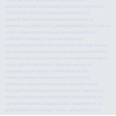
globalautotrade.info
bezverhovskoe.ru
drsschool.ru
ZOOSMART.SPB.RU
dalakony.ru
medikijob.ru
remontt.spb.ru
photostudia.spb.ru
myragon.ru
terramia.ru
academy62.ru
gardengallereya.ru
rti.com.ru
artem-news.ru
biserinca.ru
krasnodarkurort.com
imshowtv.ru
mebel-v-tule.ru
mobtopik.ru
pcsecurity.net.ru
tool-sib.ru
multimetrunit.ru
sp-tour.ru
fan-cs.ru
santeh-russia.ru
symbian9.net.ru
DSHAIR.RU
tmmotors.spb.ru
xjocuricopii.com
musavtomat.msk.ru
obustrojdom.ru
sovetcik.ru
ybaranovskaya.ru
ppknews.ru
cult-alshei.ru
JAPANRUSSIA.RU
proekciyamebel.ru
imper-finans.ru
rim.org.ru
glamourai.ru
brassminus.ru
zabor-pro.ru
ftn.pp.ru
dorogoe58.ru
laimengpacker.ru
kuzova-zapchasti.ru
sageerp.ru
taxodrom.ru
dsrazvitie.ru
hardcity.net.ru
ratinghomegames.ru
topservice25.ru
gubernyan.ru
gtglasslined.ru
ii4.ru
tssport.spb.ru
andorra24.com