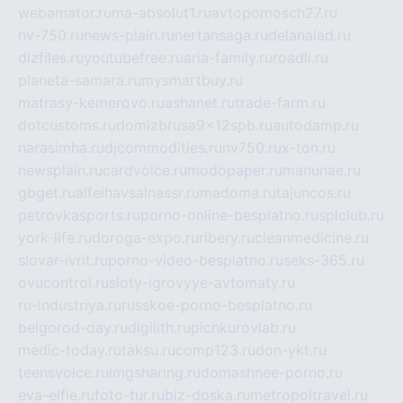
webamator.ru
ma-absolut1.ru
avtopomosch27.ru
nv-750.ru
news-plain.ru
nertansaga.ru
delanalad.ru
dizfiles.ru
youtubefree.ru
aria-family.ru
roadli.ru
planeta-samara.ru
mysmartbuy.ru
matrasy-kemerovo.ru
ashanet.ru
trade-farm.ru
dotcustoms.ru
domizbrusa9x12spb.ru
autodamp.ru
narasimha.ru
djcommodities.ru
nv750.ru
x-ton.ru
newsplain.ru
cardvoice.ru
modopaper.ru
manunae.ru
gbget.ru
alfeihavsalnassr.ru
madoma.ru
tajuncos.ru
petrovkasports.ru
porno-online-besplatno.ru
splclub.ru
york-life.ru
doroga-expo.ru
ribery.ru
cleanmedicine.ru
slovar-ivrit.ru
porno-video-besplatno.ru
seks-365.ru
ovucontrol.ru
sloty-igrovyye-avtomaty.ru
ru-industriya.ru
russkoe-porno-besplatno.ru
belgorod-day.ru
digilith.ru
pichkurovlab.ru
medic-today.ru
taksu.ru
comp123.ru
don-ykt.ru
teensvoice.ru
imgsharing.ru
domashnee-porno.ru
eva-elfie.ru
foto-tur.ru
biz-doska.ru
metropoltravel.ru