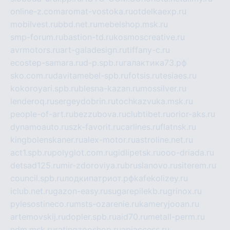
online-z.com
aromat-vostoka.ru
otdelkaexp.ru
mobilvest.ru
bbd.net.ru
mebelshop.msk.ru
smp-forum.ru
bastion-td.ru
kosmoscreative.ru
avrmotors.ru
art-galadesign.ru
tiffany-c.ru
ecostep-samara.ru
d-p.spb.ru
галактика73.рф
sko.com.ru
davitamebel-spb.ru
fotsis.ru
tesiaes.ru
kokoroyari.spb.ru
blesna-kazan.ru
mossilver.ru
lenderoq.ru
sergeydobrin.ru
tochkazvuka.msk.ru
people-of-art.ru
bezzubova.ru
clubtibet.ru
orior-aks.ru
dynamoauto.ru
szk-favorit.ru
carlines.ru
flatnsk.ru
kingbolenskaner.ru
alex-motor.ru
astroline.net.ru
act1.spb.ru
polyglot.com.ru
gidlipetsk.ru
ooo-driada.ru
detsad125.ru
mir-zdoroviya.ru
bruslanovo.ru
siterem.ru
council.spb.ru
лодкипатриот.рф
kafekolizey.ru
iclub.net.ru
gazon-easy.ru
sugarepilekb.ru
grinox.ru
pylesostineco.ru
msts-ozarenie.ru
kameryjooan.ru
artemovskij.ru
dopler.spb.ru
aid70.ru
metall-perm.ru
ndm.msk.ru
ratingzooshop.ru
apiaccess.ru